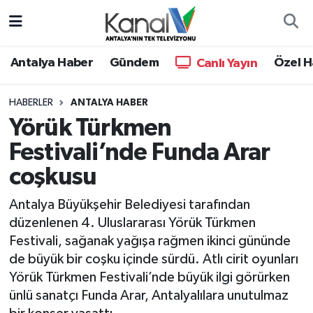
Ana Haber
Nöbetçi Eczaneler
Antalya Haber
Gündem
Özel H
Canlı Yayın
Antalya Haber
Hava Durumu
HABERLER
ANTALYA HABER
Yörük Türkmen
Dünya
Trafik Durumu
Festivali’nde Funda Arar
Eğitim
Süper Lig Puan Durumu ve Fikstür
coşkusu
Ekonomi
Tüm Manşetler
Antalya Büyükşehir Belediyesi tarafından
düzenlenen 4. Uluslararası Yörük Türkmen
Gündem
Son Dakika Haberleri
Festivali, sağanak yağışa rağmen ikinci gününde
de büyük bir coşku içinde sürdü. Atlı cirit oyunları
Günün Manşetleri
Haber Arşivi
Yörük Türkmen Festivali’nde büyük ilgi görürken
ünlü sanatçı Funda Arar, Antalyalılara unutulmaz
Haber Kuşakları