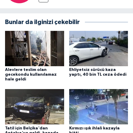
Bunlar da ilginizi çekebilir
Alevlere teslim olan
Ehliyetsiz sürücü kaza
gecekondu kullanılamaz
yaptı, 40 bin TL ceza ödedi
hale geldi
Tatil için Belçika'dan
Kırmızı ışık ihlali kazayla
Antalya'ya geldi, kazada
bitti