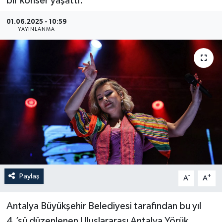
bir konser yaşattı.
Haberler
01.06.2025 - 10:59
YAYINLANMA
KANALV Spor
Kültür Sanat
Magazin
Öğle Bülteni
Sağlık
Siyaset
Paylaş
-
+
A
A
Sosyal medya
Antalya Büyükşehir Belediyesi tarafından bu yıl
Spor
4.’sü düzenlenen Uluslararası Antalya Yörük