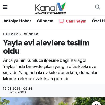
Ana Haber
Nöbetçi Eczaneler
Antalya Haber
Gündem
Özel H
Canlı Yayın
Antalya Haber
Hava Durumu
HABERLER
GÜNDEM
Yayla evi alevlere teslim
Dünya
Trafik Durumu
oldu
Eğitim
Süper Lig Puan Durumu ve Fikstür
Antalya'nın Kumluca ilçesine bağlı Karagöl
Ekonomi
Tüm Manşetler
Yaylası’nda bir evde çıkan yangın bitişikteki eve
sıçradı. Yangında iki ev küle dönerken, dumanlar
Gündem
Son Dakika Haberleri
kilometrelerce uzaklıktan görüldü
19.05.2024 - 09:34
Günün Manşetleri
Haber Arşivi
YAYINLANMA
Haber Kuşakları