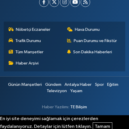
Nöbetçi Eczaneler
Hava Durumu
Trafik Durumu
Puan Durumu ve Fikstür
Tüm Manşetler
Son Dakika Haberleri
Haber Arşivi
Günün Manşetleri
Gündem
Antalya Haber
Spor
Eğitim
Televizyon
Yaşam
Haber Yazılımı:
TE Bilişim
En iyi site deneyimi sağlamak için çerezlerden
faydalanıyoruz. Detaylar için lütfen tıklayın.
Tamam