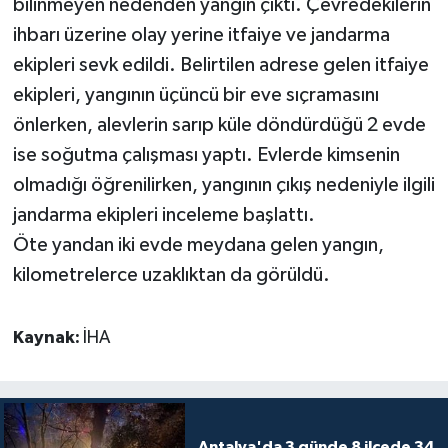
bilinmeyen nedenden yangın çıktı. Çevredekilerin
ihbarı üzerine olay yerine itfaiye ve jandarma
Teknoloji
ekipleri sevk edildi. Belirtilen adrese gelen itfaiye
ekipleri, yangının üçüncü bir eve sıçramasını
Televizyon
önlerken, alevlerin sarıp küle döndürdüğü 2 evde
Turizm
ise soğutma çalışması yaptı. Evlerde kimsenin
olmadığı öğrenilirken, yangının çıkış nedeniyle ilgili
Yaşam
jandarma ekipleri inceleme başlattı.
Öte yandan iki evde meydana gelen yangın,
kilometrelerce uzaklıktan da görüldü.
Kaynak:
İHA
Antalya'da 3 günde 8 ilçede 34