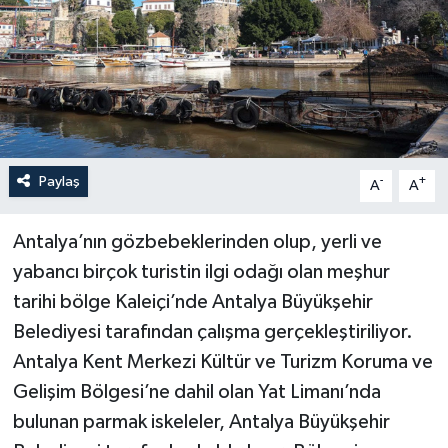
Haberler
KANALV Spor
Kültür Sanat
Paylaş
-
+
A
A
Magazin
Öğle Bülteni
Antalya’nın gözbebeklerinden olup, yerli ve
yabancı birçok turistin ilgi odağı olan meşhur
Sağlık
tarihi bölge Kaleiçi’nde Antalya Büyükşehir
Belediyesi tarafından çalışma gerçekleştiriliyor.
Siyaset
Antalya Kent Merkezi Kültür ve Turizm Koruma ve
Gelişim Bölgesi’ne dahil olan Yat Limanı’nda
Sosyal medya
bulunan parmak iskeleler, Antalya Büyükşehir
Spor