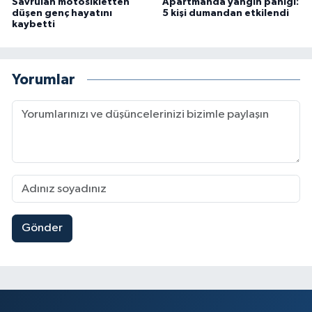
Savrulan motosikletten
Apartmanda yangın paniği:
düşen genç hayatını
5 kişi dumandan etkilendi
kaybetti
Yorumlar
Gönder