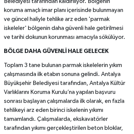
Belediyesi tarafından kaldırılıyor. Bölgenin
koruma amaçlı imar planı içerisinde bulunmayan
Teknoloji
ve güncel haliyle tehlike arz eden 'parmak
iskeleler' bölgenin daha güvenli hale getirilmesi
Televizyon
ve tarihi dokunun korunması amacıyla sökülüyor.
Turizm
BÖLGE DAHA GÜVENLİ HALE GELECEK
Yaşam
Toplam 3 tane bulunan parmak iskelelerin yıkım
çalışmasında ilk etabın sonuna gelindi. Antalya
Büyükşehir Belediyesi tarafından, Antalya Kültür
Varlıklarını Koruma Kurulu’na yapılan başvuru
sonrası başlayan çalışmalarda ilk olarak, en fazla
tehlikeyi arz eden birinci iskelenin yıkımı
tamamlandı. Çalışmalarda, ekskavatörler
tarafından yıkımı gerçekleştirilen beton bloklar,