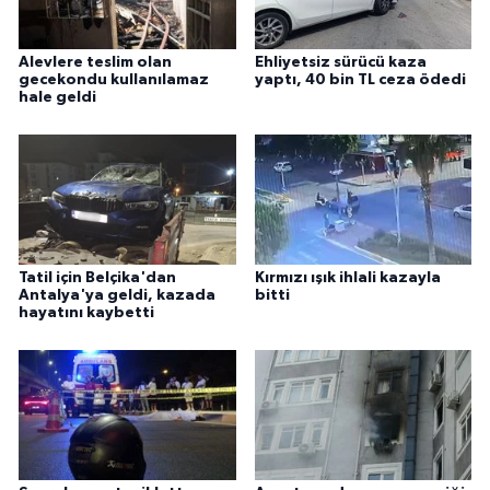
Alevlere teslim olan
Ehliyetsiz sürücü kaza
gecekondu kullanılamaz
yaptı, 40 bin TL ceza ödedi
hale geldi
Tatil için Belçika'dan
Kırmızı ışık ihlali kazayla
Antalya'ya geldi, kazada
bitti
hayatını kaybetti