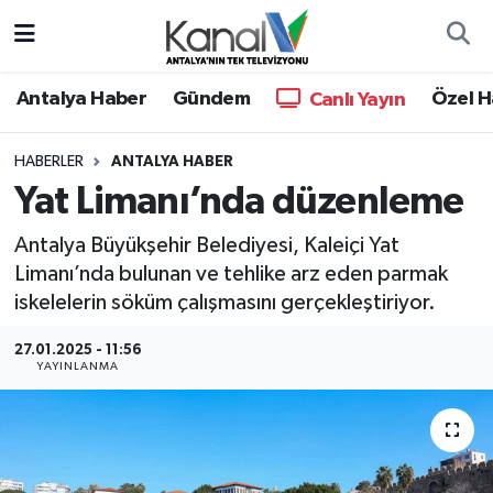
Ana Haber
Nöbetçi Eczaneler
Antalya Haber
Gündem
Özel H
Canlı Yayın
Antalya Haber
Hava Durumu
HABERLER
ANTALYA HABER
Yat Limanı’nda düzenleme
Dünya
Trafik Durumu
Antalya Büyükşehir Belediyesi, Kaleiçi Yat
Eğitim
Süper Lig Puan Durumu ve Fikstür
Limanı’nda bulunan ve tehlike arz eden parmak
iskelelerin söküm çalışmasını gerçekleştiriyor.
Ekonomi
Tüm Manşetler
27.01.2025 - 11:56
Gündem
Son Dakika Haberleri
YAYINLANMA
Günün Manşetleri
Haber Arşivi
Haber Kuşakları