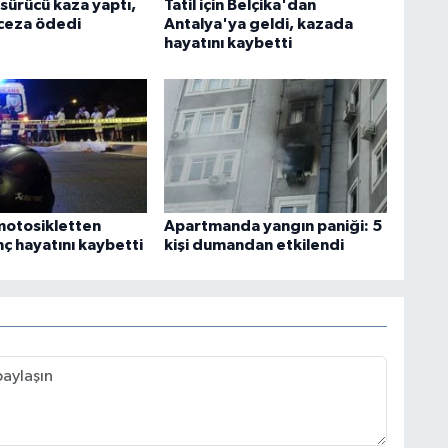
 sürücü kaza yaptı,
Tatil için Belçika'dan
 ceza ödedi
Antalya'ya geldi, kazada
hayatını kaybetti
motosikletten
Apartmanda yangın paniği: 5
ç hayatını kaybetti
kişi dumandan etkilendi