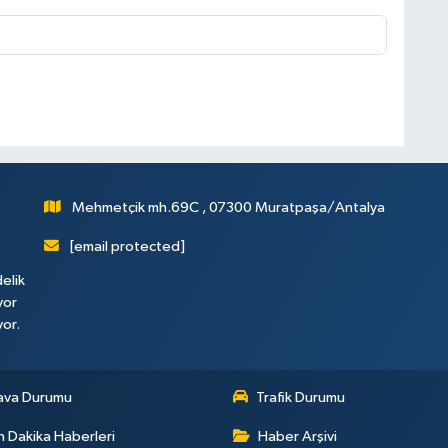
Mehmetçik mh.69C , 07300 Muratpaşa/Antalya
[email protected]
elik
yor
yor.
ava Durumu
Trafik Durumu
 Dakika Haberleri
Haber Arşivi