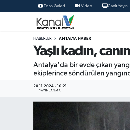
Foto Galeri
Video
Canlı Yayın
Ana Haber
Nöbetçi Eczaneler
Antalya Haber
Hava Durumu
HABERLER
ANTALYA HABER
Yaşlı kadın, canın
Dünya
Trafik Durumu
Antalya'da bir evde çıkan yangın
Eğitim
Süper Lig Puan Durumu ve Fikstür
ekiplerince söndürülen yangınd
Ekonomi
Tüm Manşetler
20.11.2024 - 10:21
YAYINLANMA
Gündem
Son Dakika Haberleri
Günün Manşetleri
Haber Arşivi
Haber Kuşakları