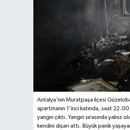
Haberler
KANALV Spor
Kültür Sanat
Magazin
Öğle Bülteni
Sağlık
Siyaset
Antalya'nın Muratpaşa ilçesi Güzeloba 
apartmanın 1'inci katında, saat 22.00
Sosyal medya
yangın çıktı. Yangın sırasında yalnız ol
kendini dışarı attı. Büyük panik yaşaya
Spor