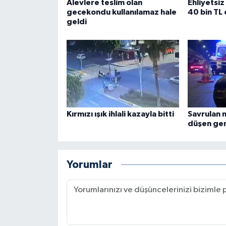
Alevlere teslim olan
Ehliyetsiz
gecekondu kullanılamaz hale
40 bin TL
geldi
Kırmızı ışık ihlali kazayla bitti
Savrulan 
düşen gen
Yorumlar