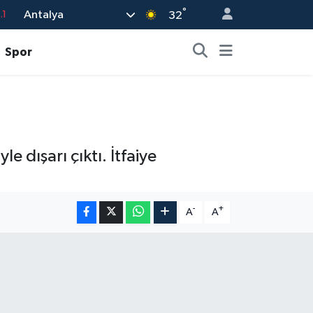
.1
°
Antalya
32
18
Spor
32
38
0
14
e dışarı çıktı. İtfaiye
-
+
A
A