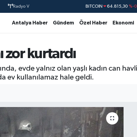
BITCOIN
64.815,30
%-0
Radyo V
DOLAR
47,7436
%0.
Antalya Haber
Gündem
Özel Haber
Ekonomi
EURO
55,2510
%0.
STERLİN
64,4811
%0.
GRAM ALTIN
6660.55
%
ı zor kurtardı
BİST100
13.779
%-
da, evde yalnız olan yaşlı kadın can havliyl
a ev kullanılamaz hale geldi.