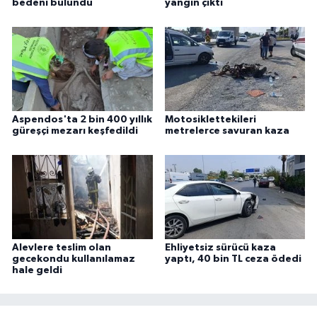
bedeni bulundu
yangın çıktı
Aspendos'ta 2 bin 400 yıllık
Motosiklettekileri
güreşçi mezarı keşfedildi
metrelerce savuran kaza
Alevlere teslim olan
Ehliyetsiz sürücü kaza
gecekondu kullanılamaz
yaptı, 40 bin TL ceza ödedi
hale geldi