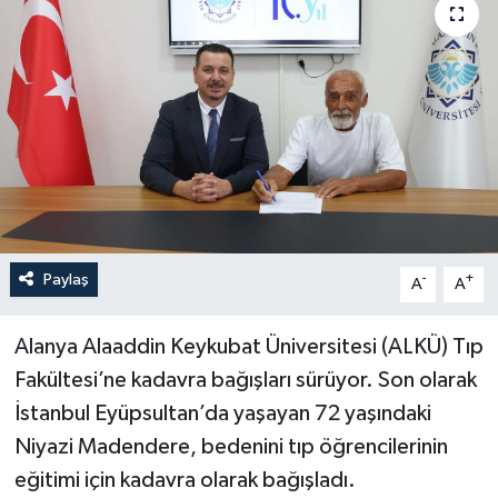
Haberler
KANALV Spor
Kültür Sanat
Magazin
Öğle Bülteni
Paylaş
-
+
A
A
Sağlık
Alanya Alaaddin Keykubat Üniversitesi (ALKÜ) Tıp
Fakültesi’ne kadavra bağışları sürüyor. Son olarak
Siyaset
İstanbul Eyüpsultan’da yaşayan 72 yaşındaki
Sosyal medya
Niyazi Madendere, bedenini tıp öğrencilerinin
eğitimi için kadavra olarak bağışladı.
Spor