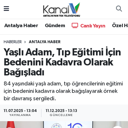
Ana Haber
Nöbetçi Eczaneler
Antalya Haber
Gündem
Özel H
Canlı Yayın
Antalya Haber
Hava Durumu
HABERLER
ANTALYA HABER
Yaşlı Adam, Tıp Eğitimi İçin
Dünya
Trafik Durumu
Bedenini Kadavra Olarak
Eğitim
Süper Lig Puan Durumu ve Fikstür
Bağışladı
Ekonomi
Tüm Manşetler
84 yaşındaki yaşlı adam, tıp öğrencilerinin eğitimi
için bedenini kadavra olarak bağışlayarak örnek
Gündem
Son Dakika Haberleri
bir davranış sergiledi.
Günün Manşetleri
Haber Arşivi
11.07.2025 - 13:04
11.12.2025 - 13:13
YAYINLANMA
GÜNCELLEME
Haber Kuşakları