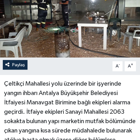
Haberler
KANALV Spor
Kültür Sanat
Magazin
Paylaş
-
+
A
A
Öğle Bülteni
Çeltikçi Mahallesi yolu üzerinde bir işyerinde
Sağlık
yangın ihbarı Antalya Büyükşehir Belediyesi
İtfaiyesi Manavgat Birimine bağlı ekipleri alarma
Siyaset
geçirdi. İtfaiye ekipleri Sanayi Mahallesi 2063
sokakta bulunan yapı marketin mutfak bölümünde
Sosyal medya
çıkan yangına kısa sürede müdahalede bulunarak
Spor
atölye başta olmak üzere diğer bölümlere