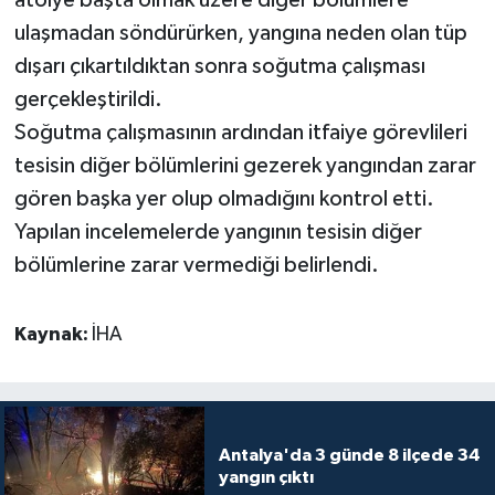
ulaşmadan söndürürken, yangına neden olan tüp
Teknoloji
dışarı çıkartıldıktan sonra soğutma çalışması
gerçekleştirildi.
Televizyon
Soğutma çalışmasının ardından itfaiye görevlileri
tesisin diğer bölümlerini gezerek yangından zarar
Turizm
gören başka yer olup olmadığını kontrol etti.
Yaşam
Yapılan incelemelerde yangının tesisin diğer
bölümlerine zarar vermediği belirlendi.
Kaynak:
İHA
Antalya'da 3 günde 8 ilçede 34
yangın çıktı