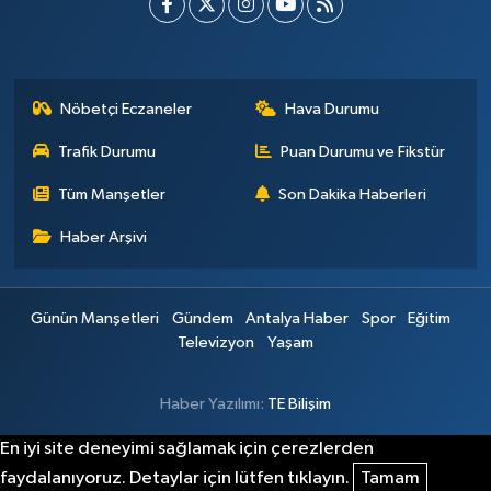
Nöbetçi Eczaneler
Hava Durumu
Trafik Durumu
Puan Durumu ve Fikstür
Tüm Manşetler
Son Dakika Haberleri
Haber Arşivi
Günün Manşetleri
Gündem
Antalya Haber
Spor
Eğitim
Televizyon
Yaşam
Haber Yazılımı:
TE Bilişim
En iyi site deneyimi sağlamak için çerezlerden
faydalanıyoruz. Detaylar için lütfen tıklayın.
Tamam