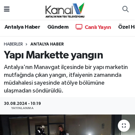
Ana Haber
Nöbetçi Eczaneler
Antalya Haber
Gündem
Özel H
Canlı Yayın
Antalya Haber
Hava Durumu
HABERLER
ANTALYA HABER
Yapı Markette yangın
Dünya
Trafik Durumu
Antalya'nın Manavgat ilçesinde bir yapı marketin
Eğitim
Süper Lig Puan Durumu ve Fikstür
mutfağında çıkan yangın, itfaiyenin zamanında
müdahalesi sayesinde atölye bölümüne
Ekonomi
Tüm Manşetler
ulaşmadan söndürüldü.
Gündem
Son Dakika Haberleri
30.08.2024 - 10:19
YAYINLANMA
Günün Manşetleri
Haber Arşivi
Haber Kuşakları