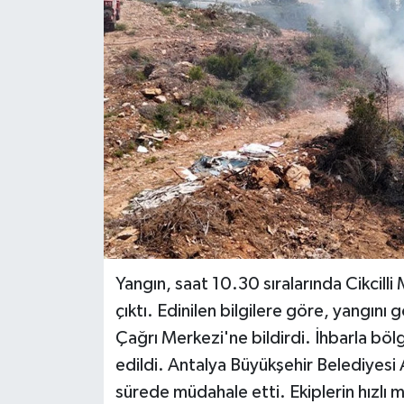
Haberler
KANALV Spor
Kültür Sanat
Magazin
Öğle Bülteni
Sağlık
Yangın, saat 10.30 sıralarında Cikcilli
Siyaset
çıktı. Edinilen bilgilere göre, yangın
Çağrı Merkezi'ne bildirdi. İhbarla bölg
Sosyal medya
edildi. Antalya Büyükşehir Belediyesi 
sürede müdahale etti. Ekiplerin hızlı 
Spor