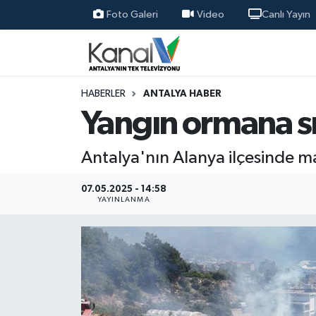
Foto Galeri
Video
Canlı Yayın
Ana Haber
Nöbetçi Eczaneler
Antalya Haber
Hava Durumu
HABERLER
ANTALYA HABER
Yangın ormana s
Dünya
Trafik Durumu
Antalya'nın Alanya ilçesinde m
Eğitim
Süper Lig Puan Durumu ve Fikstür
07.05.2025 - 14:58
Ekonomi
Tüm Manşetler
YAYINLANMA
Gündem
Son Dakika Haberleri
Günün Manşetleri
Haber Arşivi
Haber Kuşakları