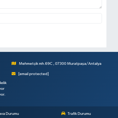
Mehmetçik mh.69C , 07300 Muratpaşa/Antalya
[email protected]
elik
yor
yor.
ava Durumu
Trafik Durumu