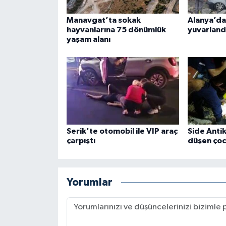
Manavgat’ta sokak
Alanya’da
hayvanlarına 75 dönümlük
yuvarland
yaşam alanı
Serik'te otomobil ile VIP araç
Side Anti
çarpıştı
düşen çoc
Yorumlar