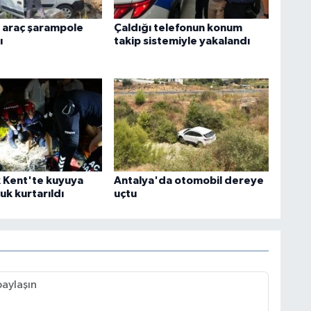
 araç şarampole
Çaldığı telefonun konum
ı
takip sistemiyle yakalandı
k Kent'te kuyuya
Antalya'da otomobil dereye
uk kurtarıldı
uçtu