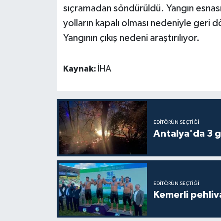
sıçramadan söndürüldü. Yangın esnasın
yolların kapalı olması nedeniyle geri 
Teknoloji
Yangının çıkış nedeni araştırılıyor.
Televizyon
Kaynak:
İHA
Turizm
Yaşam
EDITÖRÜN SEÇTIĞI
Antalya'da 3 g
EDITÖRÜN SEÇTIĞI
Kemerli pehliva