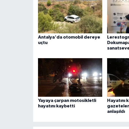
Antalya'da otomobil dereye
Lerestogr
uçtu
Dokumapa
sanatseve
Yayaya çarpan motosikletli
Hayatını 
hayatını kaybetti
gazeteler
anlaşıldı