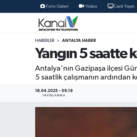
Foto Galeri
Video
Canlı Yayın
Ana Haber
Nöbetçi Eczaneler
Antalya Haber
Hava Durumu
HABERLER
ANTALYA HABER
Yangın 5 saatte ko
Dünya
Trafik Durumu
Antalya'nın Gazipaşa ilçesi Gü
Eğitim
Süper Lig Puan Durumu ve Fikstür
5 saatlik çalışmanın ardından ko
Ekonomi
Tüm Manşetler
18.04.2025 - 09:19
YAYINLANMA
Gündem
Son Dakika Haberleri
Günün Manşetleri
Haber Arşivi
Haber Kuşakları