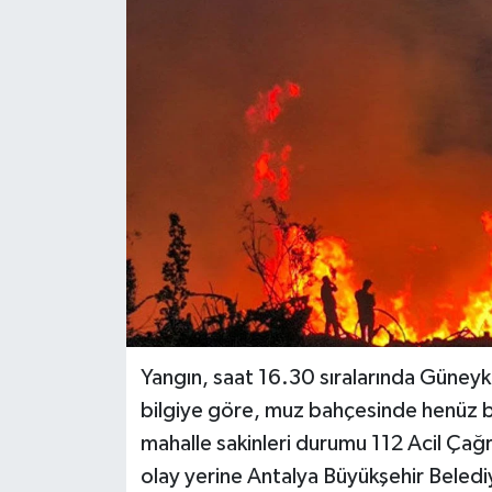
Haberler
KANALV Spor
Kültür Sanat
Magazin
Öğle Bülteni
Sağlık
Siyaset
Yangın, saat 16.30 sıralarında Güney
bilgiye göre, muz bahçesinde henüz bi
Sosyal medya
mahalle sakinleri durumu 112 Acil Çağr
olay yerine Antalya Büyükşehir Belediye
Spor