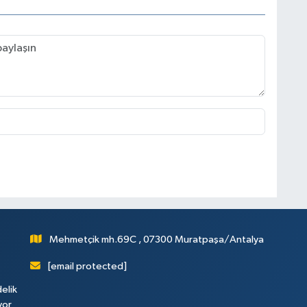
Mehmetçik mh.69C , 07300 Muratpaşa/Antalya
[email protected]
elik
yor