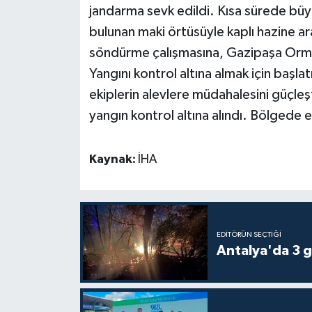
jandarma sevk edildi. Kısa sürede bü
bulunan maki örtüsüyle kaplı hazine ara
Teknoloji
söndürme çalışmasına, Gazipaşa Orman
Televizyon
Yangını kontrol altına almak için başlat
ekiplerin alevlere müdahalesini güçleşt
Turizm
yangın kontrol altına alındı. Bölgede
Yaşam
Kaynak:
İHA
EDITÖRÜN SEÇTIĞI
Antalya'da 3 g