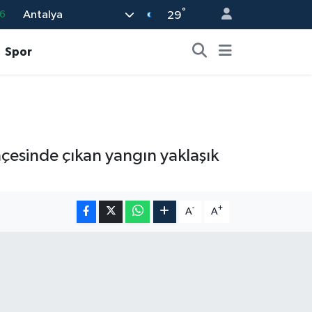
°
Antalya
6
29
6
Spor
2
2
2
0
çesinde çıkan yangın yaklaşık
-
+
A
A