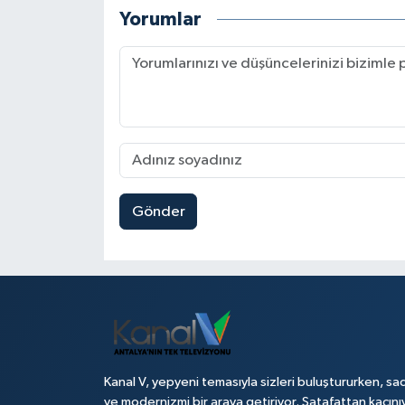
Yorumlar
Gönder
Kanal V, yepyeni temasıyla sizleri buluştururken, sad
ve modernizmi bir araya getiriyor. Şatafattan kaçını