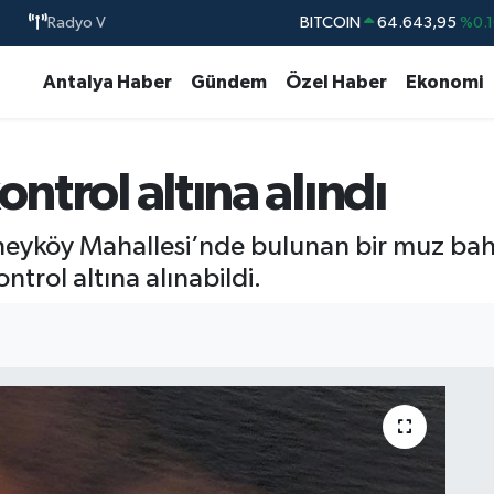
Radyo V
BITCOIN
64.643,95
%0.1
DOLAR
47,6006
%0.0
Antalya Haber
Gündem
Özel Haber
Ekonomi
EURO
55,0250
%0.0
STERLİN
64,2398
%0.
ntrol altına alındı
GRAM ALTIN
6500.87
%0.1
BİST100
13.799
%7
neyköy Mahallesi’nde bulunan bir muz bah
ntrol altına alınabildi.