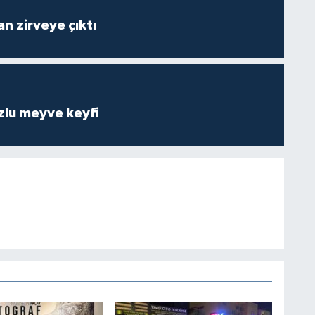
n zirveye çıktı
zlu meyve keyfi