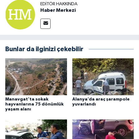
EDITÖR HAKKINDA
Haber Merkezi
Bunlar da ilginizi çekebilir
Manavgat’ta sokak
Alanya’da araç şarampole
hayvanlarına 75 dönümlük
yuvarlandı
yaşam alanı