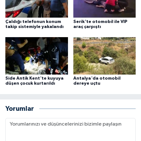
Çaldığı telefonun konum
Serik'te otomobil ile VIP
takip sistemiyle yakalandı
araç çarpıştı
Side Antik Kent'te kuyuya
Antalya'da otomobil
düşen çocuk kurtarıldı
dereye uçtu
Yorumlar