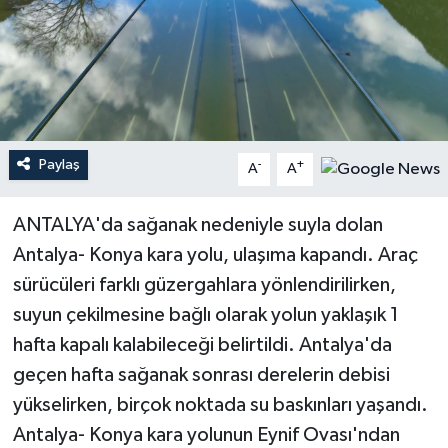
Haberler
KANALV Spor
Kültür Sanat
Paylaş
-
+
A
A
Magazin
ANTALYA'da sağanak nedeniyle suyla dolan
Öğle Bülteni
Antalya- Konya kara yolu, ulaşıma kapandı. Araç
sürücüleri farklı güzergahlara yönlendirilirken,
Sağlık
suyun çekilmesine bağlı olarak yolun yaklaşık 1
Siyaset
hafta kapalı kalabileceği belirtildi. Antalya'da
geçen hafta sağanak sonrası derelerin debisi
Sosyal medya
yükselirken, birçok noktada su baskınları yaşandı.
Antalya- Konya kara yolunun Eynif Ovası'ndan
Spor