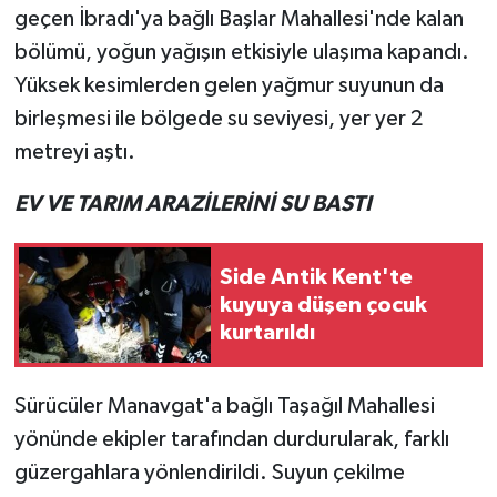
geçen İbradı'ya bağlı Başlar Mahallesi'nde kalan
bölümü, yoğun yağışın etkisiyle ulaşıma kapandı.
Teknoloji
Yüksek kesimlerden gelen yağmur suyunun da
Televizyon
birleşmesi ile bölgede su seviyesi, yer yer 2
metreyi aştı.
Turizm
EV VE TARIM ARAZİLERİNİ SU BASTI
Yaşam
Side Antik Kent'te
kuyuya düşen çocuk
kurtarıldı
Sürücüler Manavgat'a bağlı Taşağıl Mahallesi
yönünde ekipler tarafından durdurularak, farklı
güzergahlara yönlendirildi. Suyun çekilme