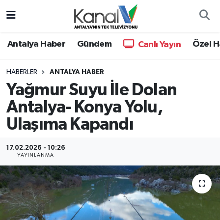
Ana Haber
Nöbetçi Eczaneler
Antalya Haber
Gündem
Özel H
Canlı Yayın
Antalya Haber
Hava Durumu
HABERLER
ANTALYA HABER
Yağmur Suyu İle Dolan
Dünya
Trafik Durumu
Antalya- Konya Yolu,
Eğitim
Süper Lig Puan Durumu ve Fikstür
Ulaşıma Kapandı
Ekonomi
Tüm Manşetler
17.02.2026 - 10:26
YAYINLANMA
Gündem
Son Dakika Haberleri
Günün Manşetleri
Haber Arşivi
Haber Kuşakları