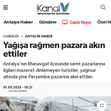
Ana Haber
Nöbetçi Eczaneler
Antalya Haber
Gündem
Özel H
Canlı Yayın
Antalya Haber
Hava Durumu
HABERLER
ANTALYA HABER
Yağışa rağmen pazara akın
Dünya
Trafik Durumu
ettiler
Eğitim
Süper Lig Puan Durumu ve Fikstür
Antalya'nın Manavgat ilçesinde semt pazarlarına
Ekonomi
Tüm Manşetler
ilgileri mazeret dinlemeyen turistler, yağmur
altında yine Perşembe pazarına akın ettiler.
Gündem
Son Dakika Haberleri
01.05.2025 - 16:21
YAYINLANMA
Günün Manşetleri
Haber Arşivi
Haber Kuşakları