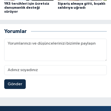
YKS tercihleri için ücretsiz
Sipariş almaya gitti, bıçaklı
danışmanlık desteği
saldırıya uğradı
sürüyor
Yorumlar
Gönder