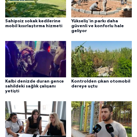
Sahipsiz sokak kedilerine
Yükseliş'in parkı daha
mobil kısırlaştırma hizmeti
güvenli ve konforlu hale
geliyor
Kalbi denizde duran gence
Kontrolden çıkan otomobil
sahildeki sağlık çalışanı
dereye uçtu
yetişti