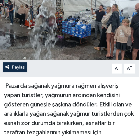
Haberler
KANALV Spor
Kültür Sanat
Magazin
Paylaş
-
+
A
A
Öğle Bülteni
Pazarda sağanak yağmura rağmen alışveriş
Sağlık
yapan turistler, yağmurun ardından kendisini
gösteren güneşle şaşkına döndüler. Etkili olan ve
Siyaset
aralıklarla yağan sağanak yağmur turistlerden çok
Sosyal medya
esnafı zor durumda bırakırken, esnaflar bir
taraftan tezgahlarının yıkılmaması için
Spor