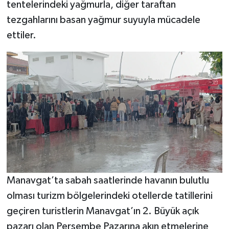
tentelerindeki yağmurla, diğer taraftan
tezgahlarını basan yağmur suyuyla mücadele
Teknoloji
ettiler.
Televizyon
Turizm
Yaşam
Manavgat’ta sabah saatlerinde havanın bulutlu
olması turizm bölgelerindeki otellerde tatillerini
geçiren turistlerin Manavgat’ın 2. Büyük açık
pazarı olan Perşembe Pazarına akın etmelerine