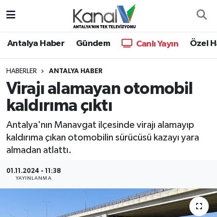
Ana Haber
Nöbetçi Eczaneler
Antalya Haber
Gündem
Özel H
Canlı Yayın
Antalya Haber
Hava Durumu
HABERLER
ANTALYA HABER
Virajı alamayan otomobil
Dünya
Trafik Durumu
kaldırıma çıktı
Eğitim
Süper Lig Puan Durumu ve Fikstür
Antalya'nın Manavgat ilçesinde virajı alamayıp
Ekonomi
Tüm Manşetler
kaldırıma çıkan otomobilin sürücüsü kazayı yara
almadan atlattı.
Gündem
Son Dakika Haberleri
01.11.2024 - 11:38
YAYINLANMA
Günün Manşetleri
Haber Arşivi
Haber Kuşakları