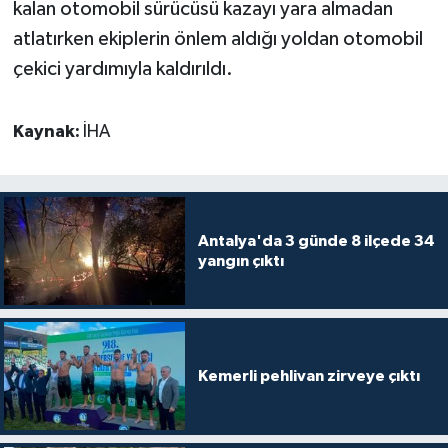
kalan otomobil sürücüsü kazayı yara almadan
atlatırken ekiplerin önlem aldığı yoldan otomobil
Teknoloji
çekici yardımıyla kaldırıldı.
Televizyon
Kaynak:
İHA
Turizm
Yaşam
Antalya'da 3 günde 8 ilçede 34
yangın çıktı
Kemerli pehlivan zirveye çıktı