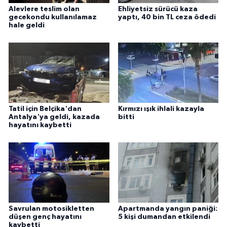
Alevlere teslim olan
Ehliyetsiz sürücü kaza
gecekondu kullanılamaz
yaptı, 40 bin TL ceza ödedi
hale geldi
Tatil için Belçika'dan
Kırmızı ışık ihlali kazayla
Antalya'ya geldi, kazada
bitti
hayatını kaybetti
Savrulan motosikletten
Apartmanda yangın paniği:
düşen genç hayatını
5 kişi dumandan etkilendi
kaybetti