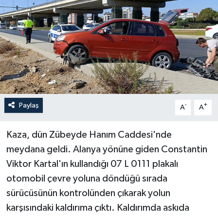
Haberler
KANALV Spor
Kültür Sanat
Magazin
Paylaş
-
+
A
A
Öğle Bülteni
Kaza, dün Zübeyde Hanım Caddesi'nde
Sağlık
meydana geldi. Alanya yönüne giden Constantin
Viktor Kartal'ın kullandığı 07 L 0111 plakalı
Siyaset
otomobil çevre yoluna döndüğü sırada
Sosyal medya
sürücüsünün kontrolünden çıkarak yolun
karşısındaki kaldırıma çıktı. Kaldırımda askıda
Spor