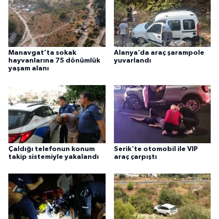
Manavgat’ta sokak
Alanya’da araç şarampole
hayvanlarına 75 dönümlük
yuvarlandı
yaşam alanı
Çaldığı telefonun konum
Serik'te otomobil ile VIP
takip sistemiyle yakalandı
araç çarpıştı