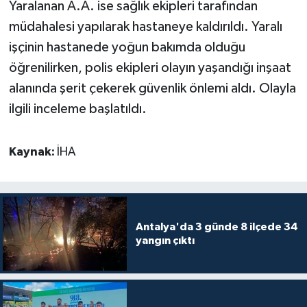
Yaralanan A.A. ise sağlık ekipleri tarafından
müdahalesi yapılarak hastaneye kaldırıldı. Yaralı
Teknoloji
işçinin hastanede yoğun bakımda olduğu
öğrenilirken, polis ekipleri olayın yaşandığı inşaat
Televizyon
alanında şerit çekerek güvenlik önlemi aldı. Olayla
Turizm
ilgili inceleme başlatıldı.
Yaşam
Kaynak:
İHA
Antalya'da 3 günde 8 ilçede 34
yangın çıktı