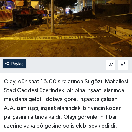
Haberler
KANALV Spor
Kültür Sanat
Magazin
Paylaş
-
+
A
A
Öğle Bülteni
Olay, dün saat 16.00 sıralarında Sugözü Mahallesi
Sağlık
Stad Caddesi üzerindeki bir bina inşaatı alanında
meydana geldi. İddiaya göre, inşaatta çalışan
Siyaset
A.A. isimli işçi, inşaat alanındaki bir vincin kopan
Sosyal medya
parçasının altında kaldı. Olayı görenlerin ihbarı
üzerine vaka bölgesine polis ekibi sevk edildi.
Spor