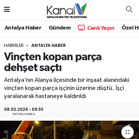
Ana Haber
Nöbetçi Eczaneler
Antalya Haber
Gündem
Özel H
Canlı Yayın
Antalya Haber
Hava Durumu
HABERLER
ANTALYA HABER
Vinçten kopan parça
Dünya
Trafik Durumu
dehşet saçtı
Eğitim
Süper Lig Puan Durumu ve Fikstür
Antalya’nın Alanya ilçesinde bir inşaat alanındaki
Ekonomi
Tüm Manşetler
vinçten kopan parça işçinin üzerine düştü. İşçi
yaralanarak hastaneye kaldırıldı
Gündem
Son Dakika Haberleri
08.02.2024 - 09:55
YAYINLANMA
Günün Manşetleri
Haber Arşivi
Haber Kuşakları