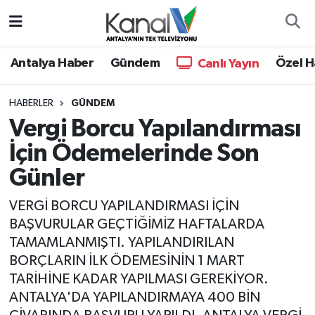
Ana Haber
Nöbetçi Eczaneler
Antalya Haber
Gündem
Özel H
Canlı Yayın
Antalya Haber
Hava Durumu
HABERLER
GÜNDEM
Vergi Borcu Yapılandırması
Dünya
Trafik Durumu
İçin Ödemelerinde Son
Eğitim
Süper Lig Puan Durumu ve Fikstür
Günler
Ekonomi
Tüm Manşetler
VERGİ BORCU YAPILANDIRMASI İÇİN
BAŞVURULAR GEÇTİĞİMİZ HAFTALARDA
Gündem
Son Dakika Haberleri
TAMAMLANMIŞTI. YAPILANDIRILAN
BORÇLARIN İLK ÖDEMESİNİN 1 MART
Günün Manşetleri
Haber Arşivi
TARİHİNE KADAR YAPILMASI GEREKİYOR.
ANTALYA'DA YAPILANDIRMAYA 400 BİN
Haber Kuşakları