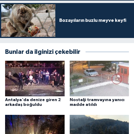
Bozayıların buzlu meyve keyfi
Bunlar da ilginizi çekebilir
Antalya'da denize giren 2
Nostalji tramvayına yanıcı
arkadaş boğuldu
madde atıldı