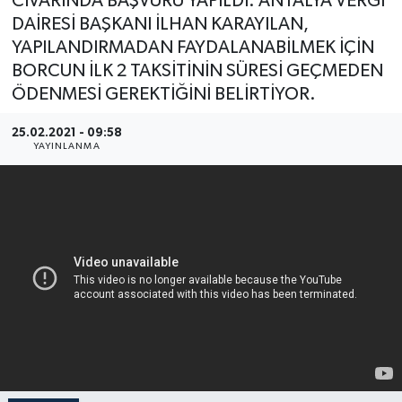
CİVARINDA BAŞVURU YAPILDI. ANTALYA VERGİ
DAİRESİ BAŞKANI İLHAN KARAYILAN,
Haberler
YAPILANDIRMADAN FAYDALANABİLMEK İÇİN
BORCUN İLK 2 TAKSİTİNİN SÜRESİ GEÇMEDEN
KANALV Spor
ÖDENMESİ GEREKTİĞİNİ BELİRTİYOR.
Kültür Sanat
25.02.2021 - 09:58
YAYINLANMA
Magazin
Öğle Bülteni
Sağlık
Siyaset
Sosyal medya
Spor