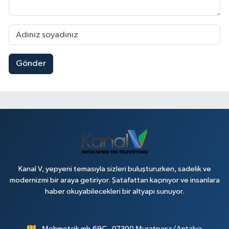
Gönder
Kanal V, yepyeni temasıyla sizleri buluştururken, sadelik ve
modernizmi bir araya getiriyor. Şatafattan kaçınıyor ve insanlara
haber okuyabilecekleri bir altyapı sunuyor.
Mehmetçik mh.69C , 07300 Muratpaşa/Antalya