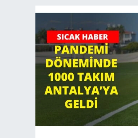
Haberler
KANALV Spor
Kültür Sanat
Magazin
Öğle Bülteni
Sağlık
Siyaset
Sosyal medya
Spor