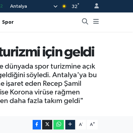
°
Antalya
17
32
27
Spor
35
12
urizmi için geldi
19
.2
le dünyada spor turizmine açık
eldiğini söyledi. Antalya'ya bu
e işaret eden Recep Şamil
l ise Korona virüse rağmen
en daha fazla takım geldi"
-
+
A
A