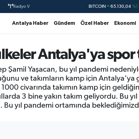
Radyo V
DOLAR
47,7106
%0.
EURO
55,1652
%0.
Antalya Haber
Gündem
Özel Haber
Ekonomi
STERLİN
64,4046
%0.
GRAM ALTIN
6618.49
%2.
keler Antalya'ya spor t
BİST100
13.773
%-
BITCOIN
65.130,04
%1
cep Şamil Yaşacan, bu yıl pandemi nedeniy
ğunu ve takımların kamp için Antalya'ya g
1000 civarında takımın kamp için geldiğin
llarda 3 bine yakın takım geliyordu. Bu yı
tı. Bu yıl pandemi ortamında beklediğimizd