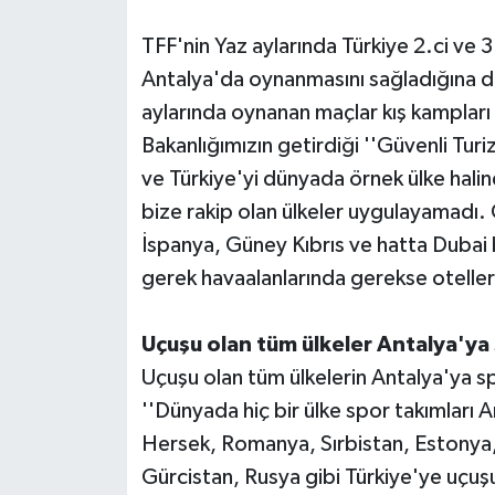
TFF'nin Yaz aylarında Türkiye 2.ci ve 3.
Teknoloji
Antalya'da oynanmasını sağladığına d
Televizyon
aylarında oynanan maçlar kış kampları i
Bakanlığımızın getirdiği ''Güvenli Turiz
Turizm
ve Türkiye'yi dünyada örnek ülke halin
bize rakip olan ülkeler uygulayamadı. 
Yaşam
İspanya, Güney Kıbrıs ve hatta Dubai
gerek havaalanlarında gerekse otellerd
Uçuşu olan tüm ülkeler Antalya'ya s
Uçuşu olan tüm ülkelerin Antalya'ya sp
''Dünyada hiç bir ülke spor takımları A
Hersek, Romanya, Sırbistan, Estonya,
Gürcistan, Rusya gibi Türkiye'ye uçuşu