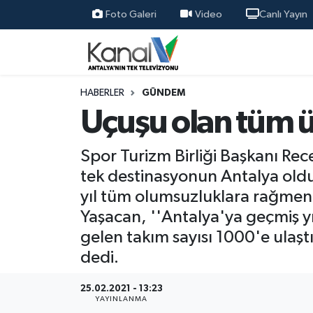
Foto Galeri
Video
Canlı Yayın
Ana Haber
Nöbetçi Eczaneler
Antalya Haber
Hava Durumu
HABERLER
GÜNDEM
Uçuşu olan tüm ül
Dünya
Trafik Durumu
Spor Turizm Birliği Başkanı Re
Eğitim
Süper Lig Puan Durumu ve Fikstür
tek destinasyonun Antalya oldu
yıl tüm olumsuzluklara rağmen 
Ekonomi
Tüm Manşetler
Yaşacan, ''Antalya'ya geçmiş yı
Gündem
Son Dakika Haberleri
gelen takım sayısı 1000'e ulaş
dedi.
Günün Manşetleri
Haber Arşivi
25.02.2021 - 13:23
YAYINLANMA
Haber Kuşakları