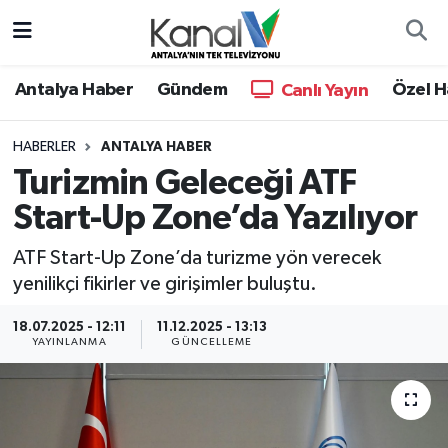
Ana Haber
Nöbetçi Eczaneler
Antalya Haber
Gündem
Özel H
Canlı Yayın
Antalya Haber
Hava Durumu
HABERLER
ANTALYA HABER
Turizmin Geleceği ATF
Dünya
Trafik Durumu
Start-Up Zone’da Yazılıyor
Eğitim
Süper Lig Puan Durumu ve Fikstür
ATF Start-Up Zone’da turizme yön verecek
Ekonomi
Tüm Manşetler
yenilikçi fikirler ve girişimler buluştu.
18.07.2025 - 12:11
11.12.2025 - 13:13
Gündem
Son Dakika Haberleri
YAYINLANMA
GÜNCELLEME
Günün Manşetleri
Haber Arşivi
Haber Kuşakları