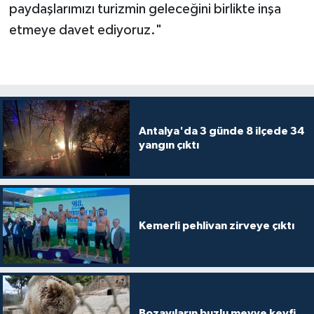
paydaşlarımızı turizmin geleceğini birlikte inşa
etmeye davet ediyoruz."
Antalya'da 3 günde 8 ilçede 34
yangın çıktı
Kemerli pehlivan zirveye çıktı
Bozayıların buzlu meyve keyfi