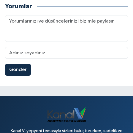
Yorumlar
Gönder
Kanal V, yepyeni temasıyla sizleri buluştururken, sadelik ve