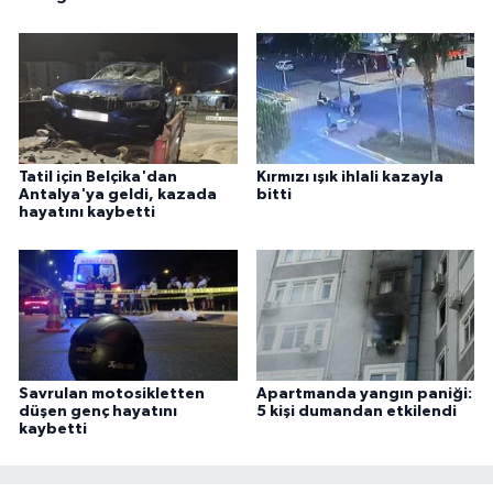
Tatil için Belçika'dan
Kırmızı ışık ihlali kazayla
Antalya'ya geldi, kazada
bitti
hayatını kaybetti
Savrulan motosikletten
Apartmanda yangın paniği:
düşen genç hayatını
5 kişi dumandan etkilendi
kaybetti