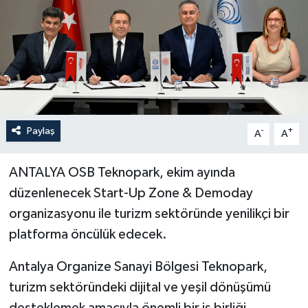
Haberler
KANALV Spor
Kültür Sanat
Magazin
Paylaş
-
+
A
A
Öğle Bülteni
ANTALYA OSB Teknopark, ekim ayında
düzenlenecek Start-Up Zone & Demoday
Sağlık
organizasyonu ile turizm sektöründe yenilikçi bir
platforma öncülük edecek.
Siyaset
Antalya Organize Sanayi Bölgesi Teknopark,
Sosyal medya
turizm sektöründeki dijital ve yeşil dönüşümü
Spor
desteklemek amacıyla önemli bir iş birliği