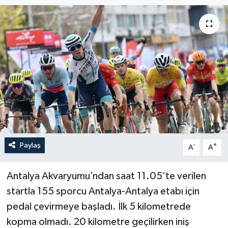
Haberler
KANALV Spor
Kültür Sanat
Magazin
Öğle Bülteni
Paylaş
-
+
A
A
Sağlık
Siyaset
Antalya Akvaryumu’ndan saat 11.05’te verilen
startla 155 sporcu Antalya-Antalya etabı için
Sosyal medya
pedal çevirmeye başladı. İlk 5 kilometrede
kopma olmadı. 20 kilometre geçilirken iniş
Spor