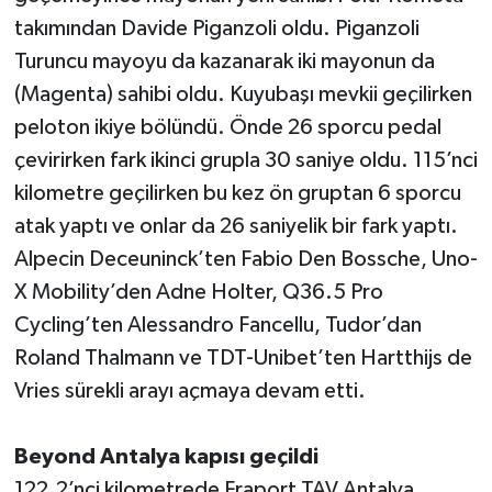
takımından Davide Piganzoli oldu. Piganzoli
Turuncu mayoyu da kazanarak iki mayonun da
(Magenta) sahibi oldu. Kuyubaşı mevkii geçilirken
peloton ikiye bölündü. Önde 26 sporcu pedal
çevirirken fark ikinci grupla 30 saniye oldu. 115’nci
kilometre geçilirken bu kez ön gruptan 6 sporcu
atak yaptı ve onlar da 26 saniyelik bir fark yaptı.
Alpecin Deceuninck’ten Fabio Den Bossche, Uno-
X Mobility’den Adne Holter, Q36.5 Pro
Cycling’ten Alessandro Fancellu, Tudor’dan
Roland Thalmann ve TDT-Unibet’ten Hartthijs de
Vries sürekli arayı açmaya devam etti.
Beyond Antalya kapısı geçildi
122.2’nci kilometrede Fraport TAV Antalya