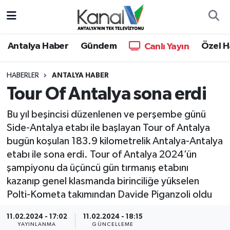
Ana Haber
Nöbetçi Eczaneler
Antalya Haber
Gündem
Özel H
Canlı Yayın
Antalya Haber
Hava Durumu
HABERLER
ANTALYA HABER
Tour Of Antalya sona erdi
Dünya
Trafik Durumu
Bu yıl beşincisi düzenlenen ve perşembe günü
Eğitim
Süper Lig Puan Durumu ve Fikstür
Side-Antalya etabı ile başlayan Tour of Antalya
bugün koşulan 183.9 kilometrelik Antalya-Antalya
Ekonomi
Tüm Manşetler
etabı ile sona erdi. Tour of Antalya 2024’ün
şampiyonu da üçüncü gün tırmanış etabını
Gündem
Son Dakika Haberleri
kazanıp genel klasmanda birinciliğe yükselen
Polti-Kometa takımından Davide Piganzoli oldu
Günün Manşetleri
Haber Arşivi
11.02.2024 - 17:02
11.02.2024 - 18:15
Haber Kuşakları
YAYINLANMA
GÜNCELLEME