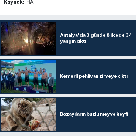
Kaynak:
İHA
Antalya'da 3 günde 8 ilçede 34
yangın çıktı
Kemerli pehlivan zirveye çıktı
Bozayıların buzlu meyve keyfi