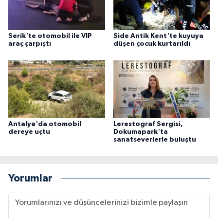
Serik'te otomobil ile VIP
Side Antik Kent'te kuyuya
araç çarpıştı
düşen çocuk kurtarıldı
Antalya'da otomobil
Lerestograf Sergisi,
dereye uçtu
Dokumapark'ta
sanatseverlerle buluştu
Yorumlar