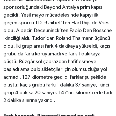
sponsorluğundaki Beyond Antalya prim kapısı
geçildi. Yeşil mayo mücadelesinde kapıyı ilk
geçen sporcu TDT-Unibet’ten Hartthijs de Vries
oldu. Alpecin Deceuninck’ten Fabio Den Bossche
ikinciliği aldı. Tudor’dan Roland Thalmann üçüncü
oldu. İki grup arası fark 4 dakikaya yükseldi, kaçış
grubu da farkı koruyamadı ve fark 1 dakikaya
düştü. Rüzgâr sol çaprazdan hafif esmeye
başladı ama bu bisikletçiler için olumsuzluğa yol
açmadı. 127 kilometre geçildi farklar şu şekilde
oluştu; kaçış grubu farkı 1 dakika 37 saniye, ikinci
grup 4 dakika 20 saniye. 147’nci kilometrede fark
2 dakika sınırına yakındı.
Fark kapandı, Piganzoli muradına erdi