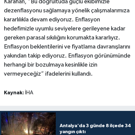
Karahan, “Bu doğrultuda güçlü ekibimizle
dezenflasyonu sağlamaya yönelik çalışmalarımıza
Teknoloji
kararlılıkla devam ediyoruz. Enflasyon
hedefimizle uyumlu seviyelere gerileyene kadar
Televizyon
gereken parasal sıkılığını korumakta kararlıyız.
Turizm
Enflasyon beklentilerini ve fiyatlama davranışlarını
yakından takip ediyoruz. Enflasyon görünümünde
Yaşam
herhangi bir bozulmaya kesinlikle izin
vermeyeceğiz” ifadelerini kullandı.
Kaynak:
İHA
Antalya'da 3 günde 8 ilçede 34
yangın çıktı