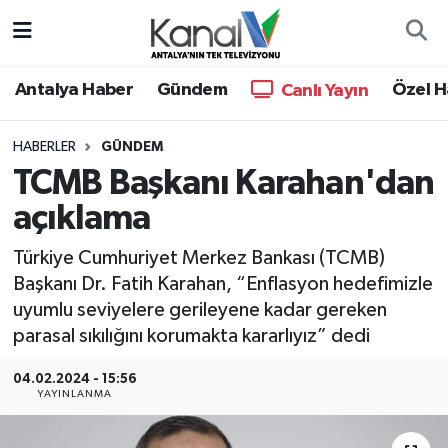
Ana Haber
Nöbetçi Eczaneler
Antalya Haber
Gündem
Özel H
Canlı Yayın
Antalya Haber
Hava Durumu
HABERLER
GÜNDEM
TCMB Başkanı Karahan'dan
Dünya
Trafik Durumu
açıklama
Eğitim
Süper Lig Puan Durumu ve Fikstür
Türkiye Cumhuriyet Merkez Bankası (TCMB)
Ekonomi
Tüm Manşetler
Başkanı Dr. Fatih Karahan, “Enflasyon hedefimizle
uyumlu seviyelere gerileyene kadar gereken
Gündem
Son Dakika Haberleri
parasal sıkılığını korumakta kararlıyız” dedi
04.02.2024 - 15:56
Günün Manşetleri
Haber Arşivi
YAYINLANMA
Haber Kuşakları