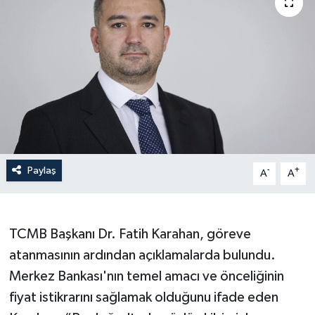
Haberler
KANALV Spor
Kültür Sanat
Magazin
Öğle Bülteni
Paylaş
-
+
A
A
Sağlık
TCMB Başkanı Dr. Fatih Karahan, göreve
Siyaset
atanmasının ardından açıklamalarda bulundu.
Merkez Bankası'nın temel amacı ve önceliğinin
Sosyal medya
fiyat istikrarını sağlamak olduğunu ifade eden
Spor