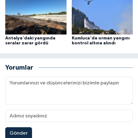
Antalya'daki yangında
Kumluca'da orman yangını
seralar zarar gördü
kontrol altına alındı
Yorumlar
Gönder