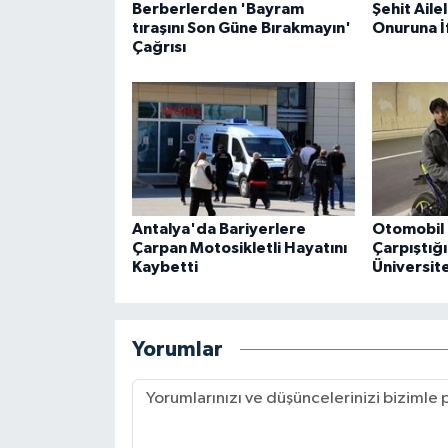
Berberlerden 'Bayram
Şehit Ailel
tıraşını Son Güne Bırakmayın'
Onuruna İ
Çağrısı
Antalya'da Bariyerlere
Otomobil 
Çarpan Motosikletli Hayatını
Çarpıştığ
Kaybetti
Üniversite
Yorumlar