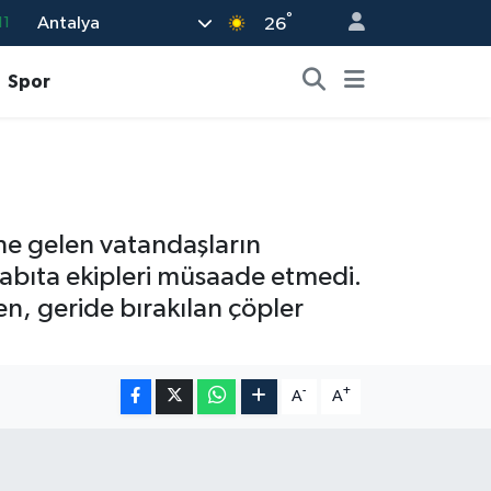
°
Antalya
11
26
18
Spor
32
38
03
14
sine gelen vatandaşların
zabıta ekipleri müsaade etmedi.
n, geride bırakılan çöpler
-
+
A
A