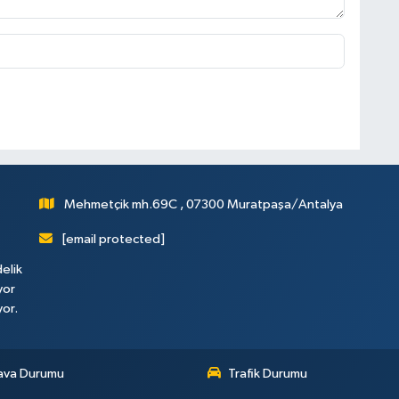
Mehmetçik mh.69C , 07300 Muratpaşa/Antalya
[email protected]
elik
yor
yor.
ava Durumu
Trafik Durumu