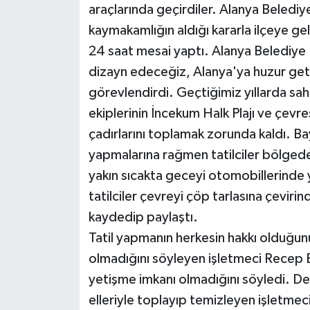
araçlarında geçirdiler. Alanya Belediye
kaymakamlığın aldığı kararla ilçeye ge
Teknoloji
24 saat mesai yaptı. Alanya Belediye 
Televizyon
dizayn edeceğiz, Alanya'ya huzur geti
görevlendirdi. Geçtiğimiz yıllarda sahi
Turizm
ekiplerinin İncekum Halk Plajı ve çevr
çadırlarını toplamak zorunda kaldı. Ba
Yaşam
yapmalarına rağmen tatilciler bölged
yakın sıcakta geceyi otomobillerinde 
tatilciler çevreyi çöp tarlasına çeviri
kaydedip paylaştı.
Tatil yapmanın herkesin hakkı olduğun
olmadığını söyleyen işletmeci Recep E
yetişme imkanı olmadığını söyledi. D
elleriyle toplayıp temizleyen işletme