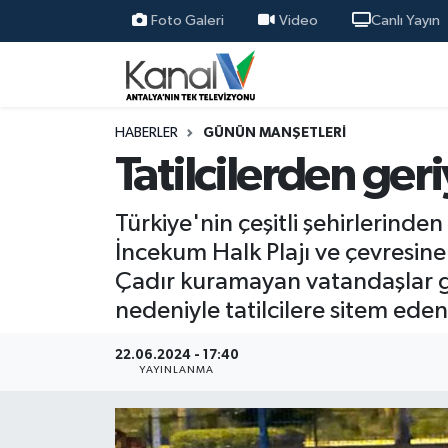
Foto Galeri
Video
Canlı Yayın
Ana Haber
Nöbetçi Eczaneler
Antalya Haber
Hava Durumu
HABERLER
GÜNÜN MANŞETLERI
Tatilcilerden ger
Dünya
Trafik Durumu
Türkiye'nin çeşitli şehirlerinde
Eğitim
Süper Lig Puan Durumu ve Fikstür
İncekum Halk Plajı ve çevresine
Çadır kuramayan vatandaşlar ge
Ekonomi
Tüm Manşetler
nedeniyle tatilcilere sitem eden 
Gündem
Son Dakika Haberleri
22.06.2024 - 17:40
YAYINLANMA
Günün Manşetleri
Haber Arşivi
Haber Kuşakları