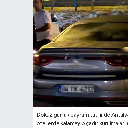
Haberler
KANALV Spor
Kültür Sanat
Magazin
Öğle Bülteni
Sağlık
Siyaset
Sosyal medya
Dokuz günlük bayram tatilinde Antalya'n
otellerde kalamayıp çadır kurulmaların
Spor