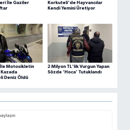
eri İle Gaziler
Korkuteli'de Hayvancılar
ftar
Kendi Yemini Üretiyor
İle Motosikletin
2 Milyon TL'lik Vurgun Yapan
ı Kazada
Sözde ‘Hoca’ Tutuklandı
li Deniz Öldü