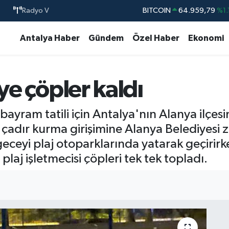
BITCOIN
64.959,79
%1.
Radyo V
DOLAR
47,7436
%0.
Antalya Haber
Gündem
Özel Haber
Ekonomi
EURO
55,2510
%0.
STERLİN
64,4811
%0.
iye çöpler kaldı
GRAM ALTIN
6660.55
%0.
BİST100
13.779
%-
n bayram tatili için Antalya'nın Alanya ilçe
 çadır kurma girişimine Alanya Belediyesi 
ceyi plaj otoparklarında yatarak geçirirke
plaj işletmecisi çöpleri tek tek topladı.