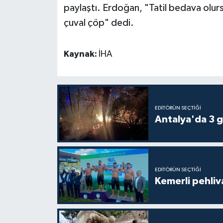
paylaştı. Erdoğan, "Tatil bedava olurs
çuval çöp" dedi.
Kaynak:
İHA
EDITÖRÜN SEÇTIĞI
Antalya'da 3 g
EDITÖRÜN SEÇTIĞI
Kemerli pehliva