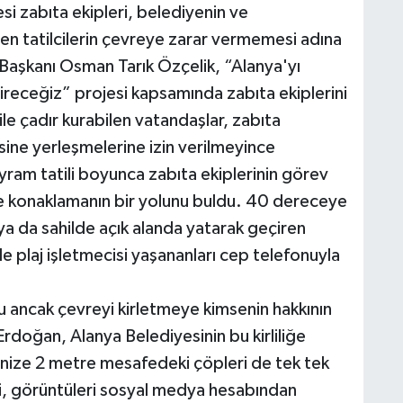
si zabıta ekipleri, belediyenin ve
len tatilcilerin çevreye zarar vermemesi adına
Başkanı Osman Tarık Özçelik, “Alanya'yı
receğiz” projesi kapsamında zabıta ekiplerini
le çadır kurabilen vatandaşlar, zabıta
esine yerleşmelerine izin verilmeyince
yram tatili boyunca zabıta ekiplerinin görev
e konaklamanın bir yolunu buldu. 40 dereceye
ya da sahilde açık alanda yatarak geçiren
nde plaj işletmecisi yaşananları cep telefonuyla
u ancak çevreyi kirletmeye kimsenin hakkının
rdoğan, Alanya Belediyesinin bu kirliliğe
enize 2 metre mesafedeki çöpleri de tek tek
ci, görüntüleri sosyal medya hesabından