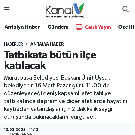
Ana Haber
Nöbetçi Eczaneler
Antalya Haber
Gündem
Özel H
Canlı Yayın
Antalya Haber
Hava Durumu
HABERLER
ANTALYA HABER
Tatbikata bütün ilçe
Dünya
Trafik Durumu
katılacak
Eğitim
Süper Lig Puan Durumu ve Fikstür
Muratpaşa Belediyesi Başkanı Ümit Uysal,
Ekonomi
Tüm Manşetler
belediyenin 16 Mart Pazar günü 11.00’de
düzenleyeceği geniş kapsamlı afet tahliye
Gündem
Son Dakika Haberleri
tatbikatında deprem ve diğer afetlerde hayatını
kaybeden vatandaşlar için 2 dakikalık saygı
Günün Manşetleri
Haber Arşivi
duruşunda bulunacaklarını vurguladı.
Haber Kuşakları
13.03.2025 - 11:13
YAYINLANMA