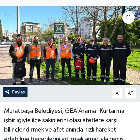
Haberler
KANALV Spor
Kültür Sanat
Magazin
Öğle Bülteni
Sağlık
Paylaş
-
+
A
A
Siyaset
Muratpaşa Belediyesi, GEA Arama- Kurtarma
işbirliğiyle ilçe sakinlerini olası afetlere karşı
Sosyal medya
bilinçlendirmek ve afet anında hızlı hareket
edebilme becerilerini artırmak amacıyla geniş
Spor