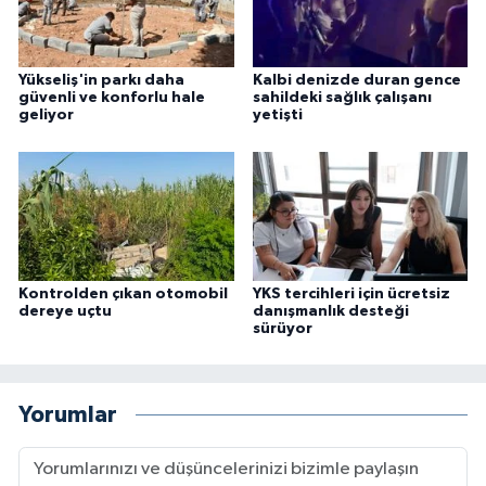
Yükseliş'in parkı daha
Kalbi denizde duran gence
güvenli ve konforlu hale
sahildeki sağlık çalışanı
geliyor
yetişti
Kontrolden çıkan otomobil
YKS tercihleri için ücretsiz
dereye uçtu
danışmanlık desteği
sürüyor
Yorumlar