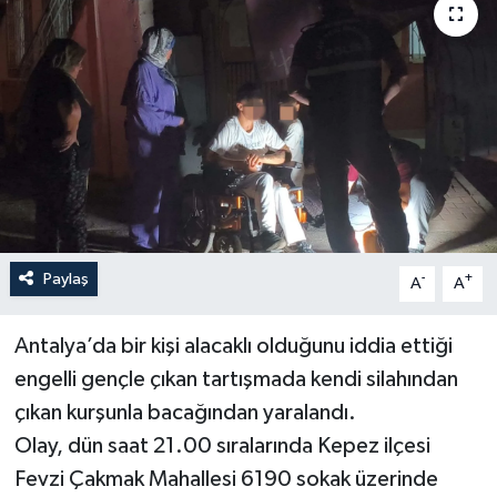
Haberler
KANALV Spor
Kültür Sanat
Magazin
Öğle Bülteni
Paylaş
-
+
A
A
Sağlık
Antalya’da bir kişi alacaklı olduğunu iddia ettiği
engelli gençle çıkan tartışmada kendi silahından
Siyaset
çıkan kurşunla bacağından yaralandı.
Sosyal medya
Olay, dün saat 21.00 sıralarında Kepez ilçesi
Fevzi Çakmak Mahallesi 6190 sokak üzerinde
Spor