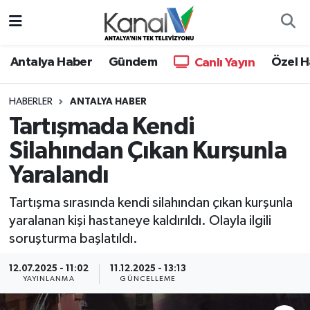
Ana Haber
Nöbetçi Eczaneler
Antalya Haber
Gündem
Özel H
Canlı Yayın
Antalya Haber
Hava Durumu
HABERLER
ANTALYA HABER
Tartışmada Kendi
Dünya
Trafik Durumu
Silahından Çıkan Kurşunla
Eğitim
Süper Lig Puan Durumu ve Fikstür
Yaralandı
Ekonomi
Tüm Manşetler
Tartışma sırasında kendi silahından çıkan kurşunla
yaralanan kişi hastaneye kaldırıldı. Olayla ilgili
Gündem
Son Dakika Haberleri
soruşturma başlatıldı.
Günün Manşetleri
Haber Arşivi
12.07.2025 - 11:02
11.12.2025 - 13:13
YAYINLANMA
GÜNCELLEME
Haber Kuşakları