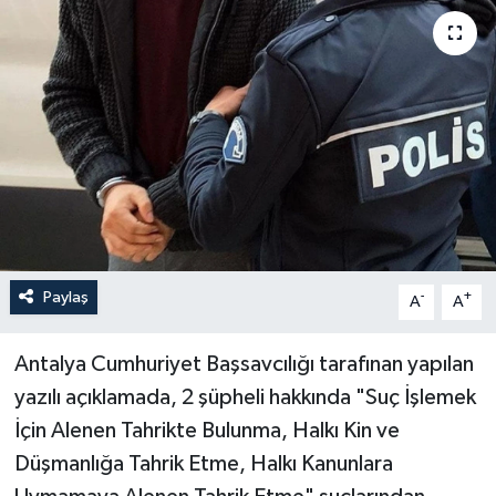
Haberler
KANALV Spor
Kültür Sanat
Magazin
Öğle Bülteni
Paylaş
-
+
A
A
Sağlık
Antalya Cumhuriyet Başsavcılığı tarafınan yapılan
Siyaset
yazılı açıklamada, 2 şüpheli hakkında "Suç İşlemek
İçin Alenen Tahrikte Bulunma, Halkı Kin ve
Sosyal medya
Düşmanlığa Tahrik Etme, Halkı Kanunlara
Spor