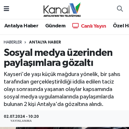
Ana Haber
Nöbetçi Eczaneler
Antalya Haber
Gündem
Özel H
Canlı Yayın
Antalya Haber
Hava Durumu
HABERLER
ANTALYA HABER
Sosyal medya üzerinden
Dünya
Trafik Durumu
paylaşımlara gözaltı
Eğitim
Süper Lig Puan Durumu ve Fikstür
Kayseri'de yaşı küçük mağdura yönelik, bir şahıs
Ekonomi
Tüm Manşetler
tarafından gerçekleştirildiği iddia edilen taciz
olayı sonrasında yaşanan olaylar kapsamında
Gündem
Son Dakika Haberleri
sosyal medya uygulamalarında paylaşımlarda
bulunan 2 kişi Antalya'da gözaltına alındı.
Günün Manşetleri
Haber Arşivi
02.07.2024 - 10:20
YAYINLANMA
Haber Kuşakları