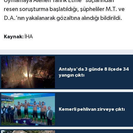
Uymamaya Alenen Tahrik Etme" suçlarından
resen soruşturma başlatıldığı, şüpheliler M.T. ve
Teknoloji
D.A.'nın yakalanarak gözaltına alındığı bildirildi.
Televizyon
Kaynak:
İHA
Turizm
Yaşam
Antalya'da 3 günde 8 ilçede 34
yangın çıktı
Kemerli pehlivan zirveye çıktı