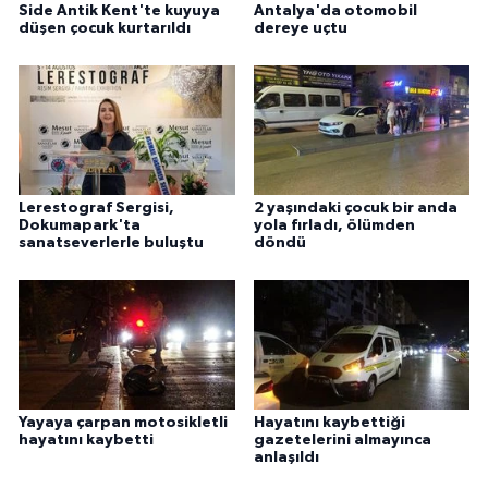
Side Antik Kent'te kuyuya
Antalya'da otomobil
düşen çocuk kurtarıldı
dereye uçtu
Lerestograf Sergisi,
2 yaşındaki çocuk bir anda
Dokumapark'ta
yola fırladı, ölümden
sanatseverlerle buluştu
döndü
Yayaya çarpan motosikletli
Hayatını kaybettiği
hayatını kaybetti
gazetelerini almayınca
anlaşıldı