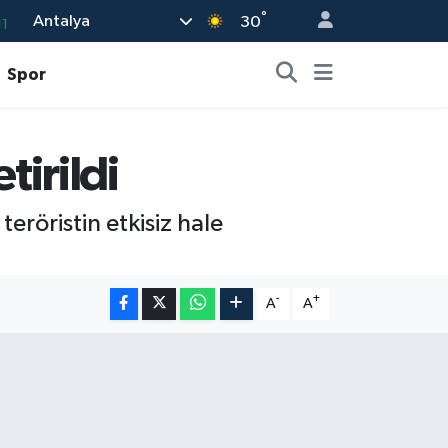
°
Antalya
11
30
8
Spor
2
8
tirildi
3
4
eröristin etkisiz hale
-
+
A
A