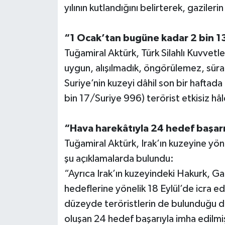
yılının kutlandığını belirterek, gazileri
Teknoloji
“1 Ocak’tan bugüne kadar 2 bin 13 t
Televizyon
Tuğamiral Aktürk, Türk Silahlı Kuvvetle
uygun, alışılmadık, öngörülemez, sürat
Turizm
Suriye’nin kuzeyi dâhil son bir haftada
bin 17/Suriye 996) terörist etkisiz hâle
Yaşam
“Hava harekâtıyla 24 hedef başarı
Tuğamiral Aktürk, Irak’ın kuzeyine yönel
şu açıklamalarda bulundu:
“Ayrıca Irak’ın kuzeyindeki Hakurk, Ga
hedeflerine yönelik 18 Eylül’de icra ed
düzeyde teröristlerin de bulunduğu d
oluşan 24 hedef başarıyla imha edilmi