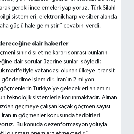
rak gerekli incelemeleri yapıyoruz. Türk Silahlı
ilgi sistemleri, elektronik harp ve siber alanda
aha güçlü hale gelmiştir” cevabını verdi.
dereceğine dair haberler
çmeni sınır dışı etme kararı sonrası bunların
ine dair sorular üzerine şunları söyledi:
uk marifetiyle vatandaşı olunan ülkeye, transit
 gönderilme işlemidir. İran’ın 2 milyon
 göçmenlerin Türkiye’ye gelecekleri anlamını
ğun teknolojik sistemlerle korunmaktadır. Alınan
mızdan geçmeye çalışan kaçak göçmen sayısı
. İran’ın göçmenler konusunda tedbirleri
riyoruz. Bu konuda dezenformasyon yoluyla
katli olunması önem arz etmektedir.”