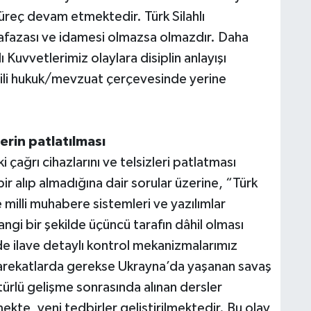
 süreç devam etmektedir. Türk Silahlı
afazası ve idamesi olmazsa olmazdır. Daha
 Kuvvetlerimiz olaylara disiplin anlayışı
lgili hukuk/mevzuat çerçevesinde yerine
lerin patlatılması
i çağrı cihazlarını ve telsizleri patlatması
 alıp almadığına dair sorular üzerine, “Türk
 milli muhabere sistemleri ve yazılımlar
ngi bir şekilde üçüncü tarafın dâhil olması
e ilave detaylı kontrol mekanizmalarımız
 harekatlarda gerekse Ukrayna’da yaşanan savaş
ürlü gelişme sonrasında alınan dersler
kte, yeni tedbirler geliştirilmektedir. Bu olay