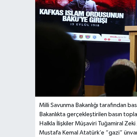
Haberler
KANALV Spor
Kültür Sanat
Magazin
Öğle Bülteni
Sağlık
Siyaset
Milli Savunma Bakanlığı tarafından bas
Bakanlıkta gerçekleştirilen basın topl
Sosyal medya
Halkla İlişkiler Müşaviri Tuğamiral Ze
Mustafa Kemal Atatürk’e “gazi” ünvanı
Spor