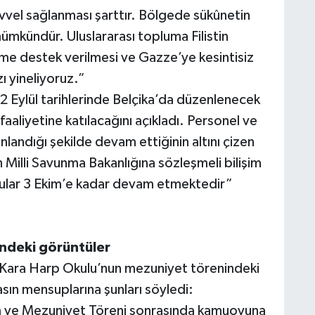
evvel sağlanması şarttır. Bölgede sükûnetin
mümkündür. Uluslararası topluma Filistin
züme destek verilmesi ve Gazze’ye kesintisiz
zı yineliyoruz.”
Eylül tarihlerinde Belçika’da düzenlenecek
aaliyetine katılacağını açıkladı. Personel ve
anlandığı şekilde devam ettiğinin altını çizen
 Milli Savunma Bakanlığına sözleşmeli bilişim
rular 3 Ekim’e kadar devam etmektedir”
ndeki görüntüler
e, Kara Harp Okulu’nun mezuniyet törenindeki
asın mensuplarına şunları söyledi:
m ve Mezuniyet Töreni sonrasında kamuoyuna