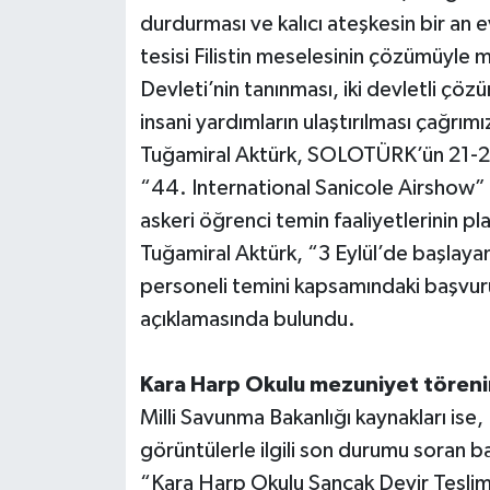
durdurması ve kalıcı ateşkesin bir an 
tesisi Filistin meselesinin çözümüyle 
Devleti’nin tanınması, iki devletli çö
insani yardımların ulaştırılması çağrımı
Tuğamiral Aktürk, SOLOTÜRK’ün 21-22 
“44. International Sanicole Airshow” f
askeri öğrenci temin faaliyetlerinin pl
Tuğamiral Aktürk, “3 Eylül’de başlayan
personeli temini kapsamındaki başvu
açıklamasında bulundu.
Kara Harp Okulu mezuniyet töreni
Milli Savunma Bakanlığı kaynakları is
görüntülerle ilgili son durumu soran b
“Kara Harp Okulu Sancak Devir Tesli