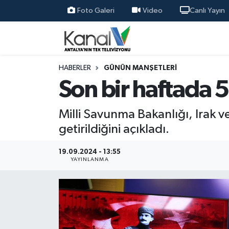
Foto Galeri
Video
Canlı Yayın
Ana Haber
Nöbetçi Eczaneler
Antalya Haber
Hava Durumu
HABERLER
GÜNÜN MANŞETLERI
Son bir haftada 50
Dünya
Trafik Durumu
Milli Savunma Bakanlığı, Irak ve
Eğitim
Süper Lig Puan Durumu ve Fikstür
getirildiğini açıkladı.
Ekonomi
Tüm Manşetler
19.09.2024 - 13:55
YAYINLANMA
Gündem
Son Dakika Haberleri
Günün Manşetleri
Haber Arşivi
Haber Kuşakları