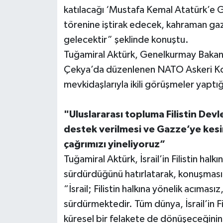
katılacağı ‘Mustafa Kemal Atatürk’e G
törenine iştirak edecek, kahraman gazil
gelecektir” şeklinde konuştu.
Tuğamiral Aktürk, Genelkurmay Bakanı 
Çekya’da düzenlenen NATO Askeri Komi
mevkidaşlarıyla ikili görüşmeler yaptığı
"Uluslararası topluma Filistin Devl
destek verilmesi ve Gazze’ye kesint
çağrımızı yineliyoruz”
Tuğamiral Aktürk, İsrail’in Filistin halk
sürdürdüğünü hatırlatarak, konuşması
“İsrail; Filistin halkına yönelik acımas
sürdürmektedir. Tüm dünya, İsrail’in Fi
küresel bir felakete de dönüşeceğinin far