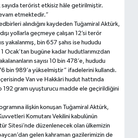
sayıda terörist etkisiz hâle getirilmiştir.
devam etmektedir.”
dbirleri alındığını kaydeden Tuğamiral Aktürk,
ışı yollarla geçmeye çalışan 12’si terör
 yakalanmış, bin 657 şahıs ise hududu
e 1 Ocak’tan bugüne kadar hudutlarımızdan
yakalananların sayısı 10 bin 478’e, hududu
 bin 989’a yükselmiştir” ifadelerini kullandı.
 içerisinde Van ve Hakkâri hudut hattında
o 192 gram uyuşturucu madde ele geçirildiğini
ogramına ilişkin konuşan Tuğamiral Aktürk,
vvetleri Komutanı Vekilini kabulünün
tür Sitesi’nde düzenlenecek olan ülkemizin
erbaycan’dan gelen kahraman gazilerimizin de