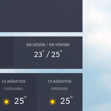
EN DÜŞÜK / EN YÜKSEK
°
°
23
/ 25
12 AĞUSTOS
13 AĞUSTOS
ÇARŞAMBA
PERŞEMBE
°
°
25
25