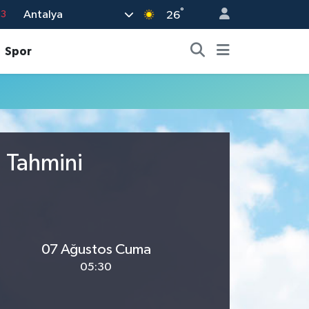
°
Antalya
63
26
16
Spor
02
07
5
0
u Tahmini
07 Ağustos Cuma
05:30