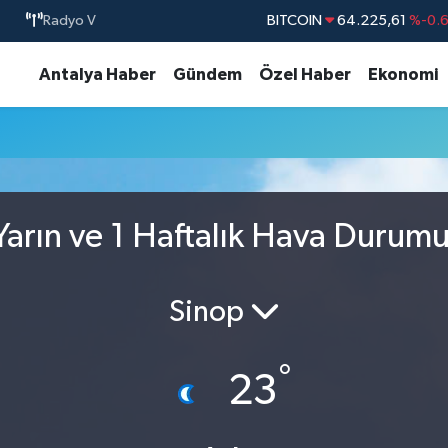
Radyo V
BITCOIN
64.225,61
%-0.
DOLAR
47,7143
%0.
Antalya Haber
Gündem
Özel Haber
Ekonomi
EURO
55,0317
%-0.
STERLİN
64,2463
%0.
GRAM ALTIN
6510.40
%0.4
BİST100
13.799
%7
arın ve 1 Haftalık Hava Durum
Sinop
°
23