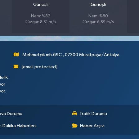
Güneşli
Güneşli
Nem: %82
Nem: %80
Rüzgar: 8.81 m/s
Rüzgar: 6.89 m/s
Mehmetçik mh.69C , 07300 Muratpaşa/Antalya
[email protected]
elik
yor
yor.
ava Durumu
Trafik Durumu
 Dakika Haberleri
Haber Arşivi