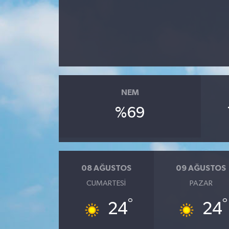
Haberler
KANALV Spor
Kültür Sanat
NEM
Magazin
%69
Öğle Bülteni
Sağlık
08 AĞUSTOS
09 AĞUSTOS
Siyaset
CUMARTESI
PAZAR
Sosyal medya
°
°
24
24
Spor