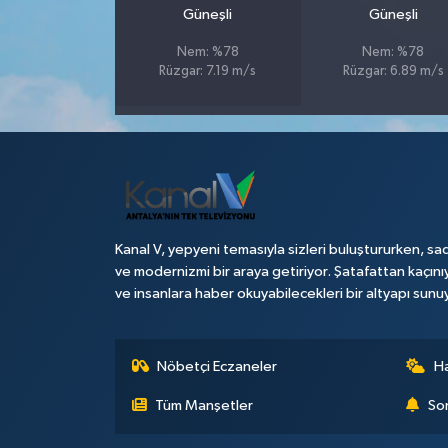
Güneşli
Güneşli
Teknoloji
Nem: %78
Nem: %78
Rüzgar: 7.19 m/s
Rüzgar: 6.89 m/s
Televizyon
Turizm
Yaşam
Kanal V, yepyeni temasıyla sizleri buluştururken, sad
ve modernizmi bir araya getiriyor. Şatafattan kaçını
ve insanlara haber okuyabilecekleri bir altyapı sunu
Nöbetçi Eczaneler
H
Tüm Manşetler
Son