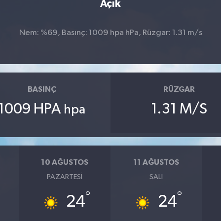
Açık
Nem: %69, Basınç: 1009 hpa hPa, Rüzgar: 1.31 m/s
BASINÇ
RÜZGAR
1009 HPA
1.31 M/S
hpa
10 AĞUSTOS
11 AĞUSTOS
PAZARTESI
SALI
°
°
24
24