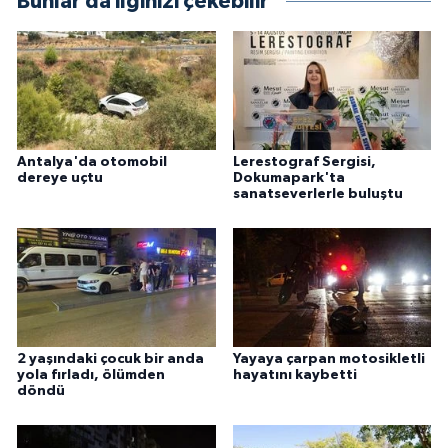
Bunlar da ilginizi çekebilir
Antalya'da otomobil
Lerestograf Sergisi,
dereye uçtu
Dokumapark'ta
sanatseverlerle buluştu
2 yaşındaki çocuk bir anda
Yayaya çarpan motosikletli
yola fırladı, ölümden
hayatını kaybetti
döndü