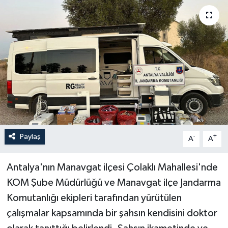
Haberler
KANALV Spor
Kültür Sanat
Magazin
Öğle Bülteni
Paylaş
-
+
A
A
Sağlık
Antalya'nın Manavgat ilçesi Çolaklı Mahallesi'nde
Siyaset
KOM Şube Müdürlüğü ve Manavgat ilçe Jandarma
Komutanlığı ekipleri tarafından yürütülen
Sosyal medya
çalışmalar kapsamında bir şahsın kendisini doktor
Spor