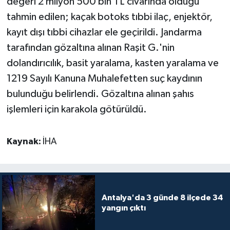
değeri 2 milyon 500 bin TL civarında olduğu
tahmin edilen; kaçak botoks tıbbi ilaç, enjektör,
kayıt dışı tıbbi cihazlar ele geçirildi. Jandarma
tarafından gözaltına alınan Raşit G.'nin
dolandırıcılık, basit yaralama, kasten yaralama ve
1219 Sayılı Kanuna Muhalefetten suç kaydının
bulunduğu belirlendi. Gözaltına alınan şahıs
işlemleri için karakola götürüldü.
Kaynak:
İHA
Antalya'da 3 günde 8 ilçede 34
yangın çıktı