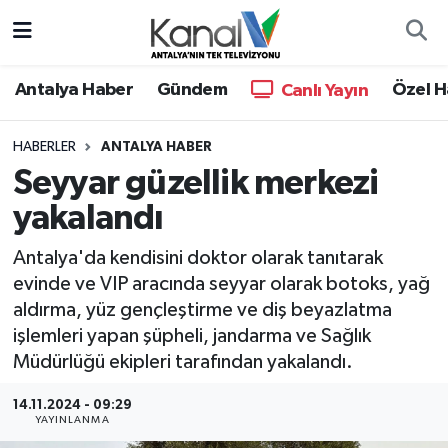
Ana Haber
Nöbetçi Eczaneler
Antalya Haber
Gündem
Özel H
Canlı Yayın
Antalya Haber
Hava Durumu
HABERLER
ANTALYA HABER
Seyyar güzellik merkezi
Dünya
Trafik Durumu
yakalandı
Eğitim
Süper Lig Puan Durumu ve Fikstür
Antalya'da kendisini doktor olarak tanıtarak
Ekonomi
Tüm Manşetler
evinde ve VIP aracında seyyar olarak botoks, yağ
aldırma, yüz gençleştirme ve diş beyazlatma
Gündem
Son Dakika Haberleri
işlemleri yapan şüpheli, jandarma ve Sağlık
Müdürlüğü ekipleri tarafından yakalandı.
Günün Manşetleri
Haber Arşivi
14.11.2024 - 09:29
YAYINLANMA
Haber Kuşakları