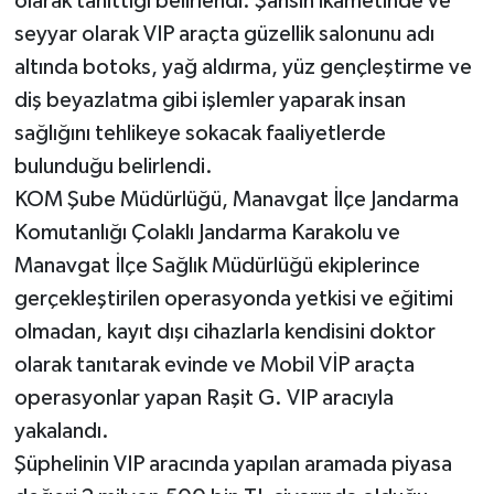
olarak tanıttığı belirlendi. Şahsın ikametinde ve
seyyar olarak VIP araçta güzellik salonunu adı
Teknoloji
altında botoks, yağ aldırma, yüz gençleştirme ve
diş beyazlatma gibi işlemler yaparak insan
Televizyon
sağlığını tehlikeye sokacak faaliyetlerde
Turizm
bulunduğu belirlendi.
KOM Şube Müdürlüğü, Manavgat İlçe Jandarma
Yaşam
Komutanlığı Çolaklı Jandarma Karakolu ve
Manavgat İlçe Sağlık Müdürlüğü ekiplerince
gerçekleştirilen operasyonda yetkisi ve eğitimi
olmadan, kayıt dışı cihazlarla kendisini doktor
olarak tanıtarak evinde ve Mobil VİP araçta
operasyonlar yapan Raşit G. VIP aracıyla
yakalandı.
Şüphelinin VIP aracında yapılan aramada piyasa