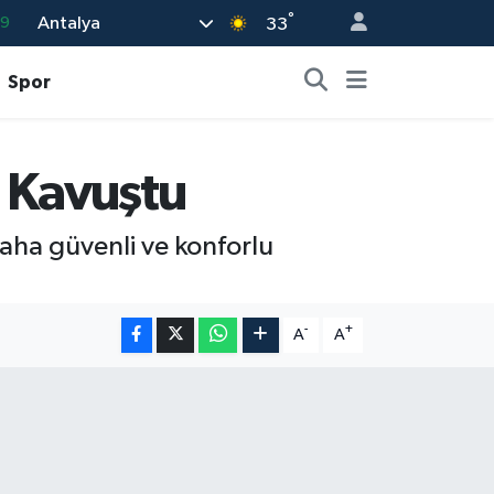
69
°
Antalya
33
06
Spor
.1
21
32
a Kavuştu
8
aha güvenli ve konforlu
-
+
A
A