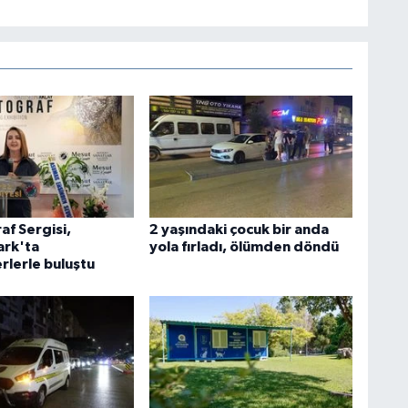
af Sergisi,
2 yaşındaki çocuk bir anda
rk'ta
yola fırladı, ölümden döndü
rlerle buluştu