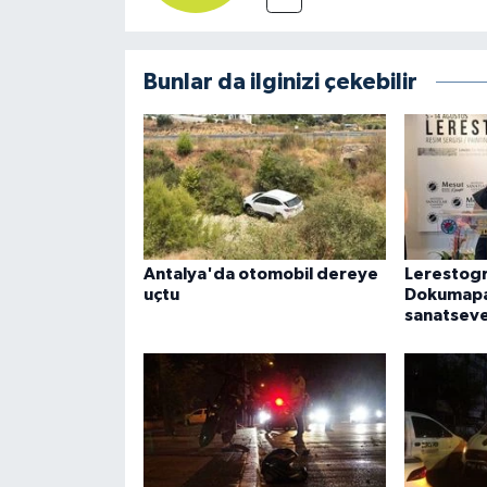
Bunlar da ilginizi çekebilir
Antalya'da otomobil dereye
Lerestogr
uçtu
Dokumapa
sanatseve