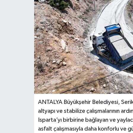
Haberler
KANALV Spor
Kültür Sanat
Magazin
Öğle Bülteni
Sağlık
Siyaset
ANTALYA Büyükşehir Belediyesi, Serik 
altyapı ve stabilize çalışmalarının ardı
Sosyal medya
Isparta’yı birbirine bağlayan ve yaylac
asfalt çalışmasıyla daha konforlu ve güv
Spor