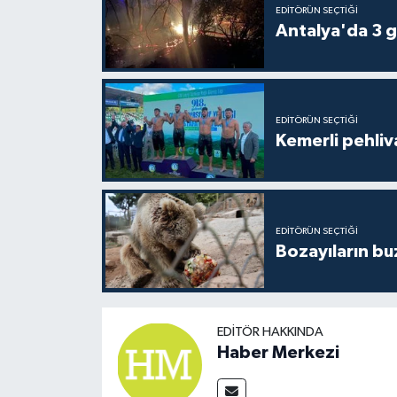
EDITÖRÜN SEÇTIĞI
Antalya'da 3 g
EDITÖRÜN SEÇTIĞI
Kemerli pehliva
EDITÖRÜN SEÇTIĞI
Bozayıların bu
EDITÖR HAKKINDA
Haber Merkezi