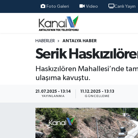
Foto Galeri
Video
Canlı Yayın
Ana Haber
Nöbetçi Eczaneler
Antalya Haber
Hava Durumu
HABERLER
ANTALYA HABER
Serik Haskızılör
Dünya
Trafik Durumu
Haskızılören Mahallesi’nde tam
Eğitim
Süper Lig Puan Durumu ve Fikstür
ulaşıma kavuştu.
Ekonomi
Tüm Manşetler
21.07.2025 - 13:14
11.12.2025 - 13:13
YAYINLANMA
GÜNCELLEME
Gündem
Son Dakika Haberleri
Günün Manşetleri
Haber Arşivi
Haber Kuşakları