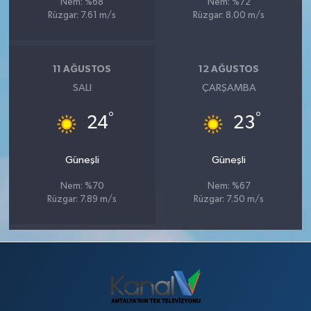
Nem: %68
Nem: %72
Rüzgar: 7.61 m/s
Rüzgar: 8.00 m/s
11 AĞUSTOS
12 AĞUSTOS
SALI
ÇARŞAMBA
°
°
24
23
Güneşli
Güneşli
Nem: %70
Nem: %67
Rüzgar: 7.89 m/s
Rüzgar: 7.50 m/s