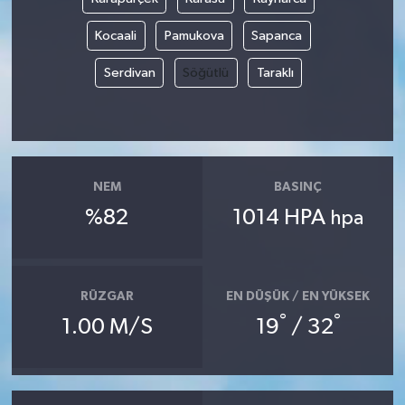
Kocaali
Pamukova
Sapanca
Teknoloji
Serdivan
Söğütlü
Taraklı
Televizyon
Turizm
Yaşam
NEM
BASINÇ
%82
1014 HPA
hpa
RÜZGAR
EN DÜŞÜK / EN YÜKSEK
°
°
1.00 M/S
19
/ 32