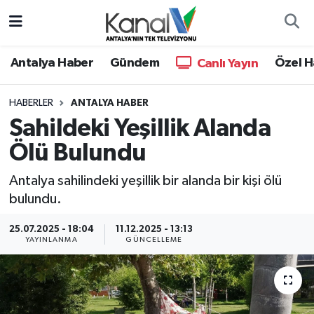
Ana Haber
Nöbetçi Eczaneler
Antalya Haber
Gündem
Özel H
Canlı Yayın
Antalya Haber
Hava Durumu
HABERLER
ANTALYA HABER
Sahildeki Yeşillik Alanda
Dünya
Trafik Durumu
Ölü Bulundu
Eğitim
Süper Lig Puan Durumu ve Fikstür
Antalya sahilindeki yeşillik bir alanda bir kişi ölü
Ekonomi
Tüm Manşetler
bulundu.
25.07.2025 - 18:04
11.12.2025 - 13:13
Gündem
Son Dakika Haberleri
YAYINLANMA
GÜNCELLEME
Günün Manşetleri
Haber Arşivi
Haber Kuşakları