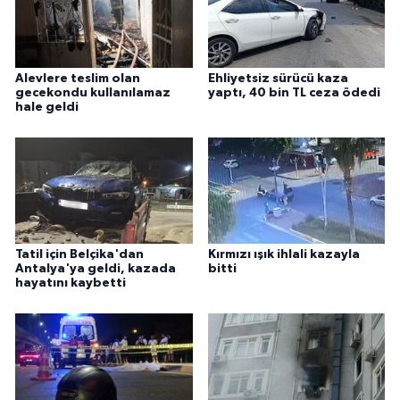
Alevlere teslim olan
Ehliyetsiz sürücü kaza
gecekondu kullanılamaz
yaptı, 40 bin TL ceza ödedi
hale geldi
Tatil için Belçika'dan
Kırmızı ışık ihlali kazayla
Antalya'ya geldi, kazada
bitti
hayatını kaybetti