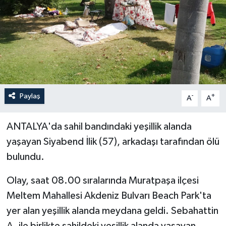
Haberler
KANALV Spor
Kültür Sanat
Magazin
Paylaş
-
+
A
A
Öğle Bülteni
ANTALYA'da sahil bandındaki yeşillik alanda
yaşayan Siyabend İlik (57), arkadaşı tarafından ölü
Sağlık
bulundu.
Siyaset
Olay, saat 08.00 sıralarında Muratpaşa ilçesi
Meltem Mahallesi Akdeniz Bulvarı Beach Park'ta
Sosyal medya
yer alan yeşillik alanda meydana geldi. Sebahattin
Spor
A. ile birlikte sahildeki yeşillik alanda yaşayan