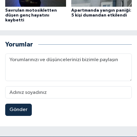
Savrulan motosikletten
Apartmanda yangın paniği:
düşen genç hayatını
5 kişi dumandan etkilendi
kaybetti
Yorumlar
Gönder