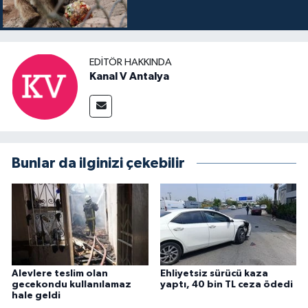
EDITÖR HAKKINDA
Kanal V Antalya
Bunlar da ilginizi çekebilir
Alevlere teslim olan
Ehliyetsiz sürücü kaza
gecekondu kullanılamaz
yaptı, 40 bin TL ceza ödedi
hale geldi