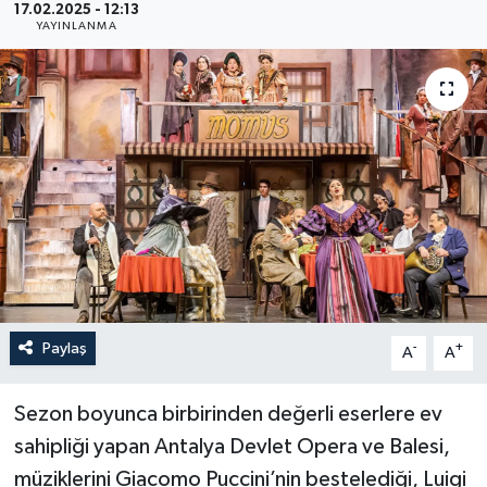
17.02.2025 - 12:13
YAYINLANMA
Haberler
KANALV Spor
Kültür Sanat
Magazin
Öğle Bülteni
Sağlık
Paylaş
-
+
A
A
Siyaset
Sezon boyunca birbirinden değerli eserlere ev
Sosyal medya
sahipliği yapan Antalya Devlet Opera ve Balesi,
müziklerini Giacomo Puccini’nin bestelediği, Luigi
Spor