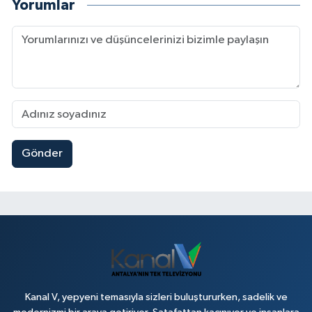
Yorumlar
Gönder
Kanal V, yepyeni temasıyla sizleri buluştururken, sadelik ve