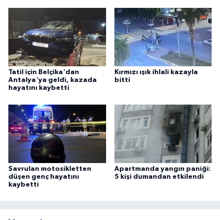
Tatil için Belçika'dan
Kırmızı ışık ihlali kazayla
Antalya'ya geldi, kazada
bitti
hayatını kaybetti
Savrulan motosikletten
Apartmanda yangın paniği:
düşen genç hayatını
5 kişi dumandan etkilendi
kaybetti