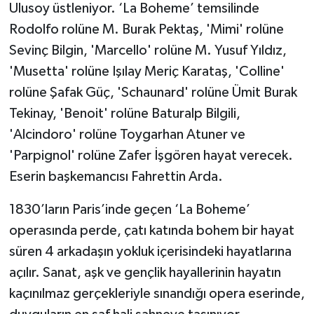
Ulusoy üstleniyor. ‘La Boheme’ temsilinde
Rodolfo rolüne M. Burak Pektaş, 'Mimi' rolüne
Sevinç Bilgin, 'Marcello' rolüne M. Yusuf Yıldız,
'Musetta' rolüne Işılay Meriç Karataş, 'Colline'
rolüne Şafak Güç, 'Schaunard' rolüne Ümit Burak
Tekinay, 'Benoit' rolüne Baturalp Bilgili,
'Alcindoro' rolüne Toygarhan Atuner ve
'Parpignol' rolüne Zafer İşgören hayat verecek.
Eserin başkemancısı Fahrettin Arda.
1830’ların Paris’inde geçen ‘La Boheme’
operasında perde, çatı katında bohem bir hayat
süren 4 arkadaşın yokluk içerisindeki hayatlarına
açılır. Sanat, aşk ve gençlik hayallerinin hayatın
kaçınılmaz gerçekleriyle sınandığı opera eserinde,