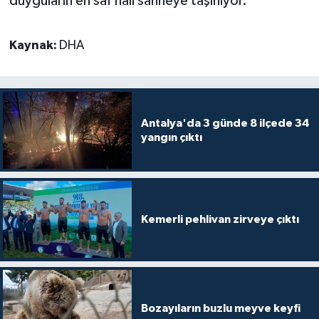
duyguların en saf hali sahneye taşınıyor.
Kaynak:
DHA
Antalya'da 3 günde 8 ilçede 34
yangın çıktı
Kemerli pehlivan zirveye çıktı
Bozayıların buzlu meyve keyfi