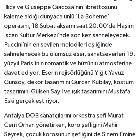
Illica ve Giuseppe Giacosa’nın librettosunu
Teknoloji
kaleme aldığı dünyaca ünlü ‘La Boheme’
operasını, 18 Şubat akşamı saat 20.00’de Haşim
Televizyon
İşcan Kültür Merkezi’nde son kez sahneleyecek.
Puccini’nin en sevilen melodileri eşliğinde
Turizm
sahnelenecek bu ölümsüz eser, sanatseverleri 19.
Yaşam
yüzyıl Paris’inin romantik ve hüzünlü atmosferine
davet ediyor. Eserin rejisörlüğünü Yiğit Yavuz
Günsoy, dekor tasarımını Gürcan Kubilay, kostüm
tasarımını Gülsen Sayıl ve ışık tasarımını Mustafa
Eski gerçekleştiriyor.
Antalya DOB sanatçılarını orkestra şefi Murat
Cem Orhan yönetirken, koro şefliğini Mahir
Seyrek, çocuk korosunun şefliğini de Sinem Emine