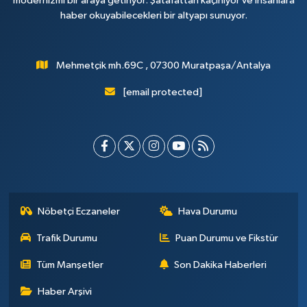
modernizmi bir araya getiriyor. Şatafattan kaçınıyor ve insanlara
haber okuyabilecekleri bir altyapı sunuyor.
Mehmetçik mh.69C , 07300 Muratpaşa/Antalya
[email protected]
Nöbetçi Eczaneler
Hava Durumu
Trafik Durumu
Puan Durumu ve Fikstür
Tüm Manşetler
Son Dakika Haberleri
Haber Arşivi