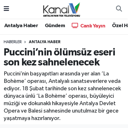
Ana Haber
Nöbetçi Eczaneler
Antalya Haber
Gündem
Özel H
Canlı Yayın
Antalya Haber
Hava Durumu
HABERLER
ANTALYA HABER
Puccini’nin ölümsüz eseri
Dünya
Trafik Durumu
son kez sahnelenecek
Eğitim
Süper Lig Puan Durumu ve Fikstür
Puccini’nin başyapıtları arasında yer alan ‘La
Ekonomi
Tüm Manşetler
Bohème’ operası, Antalyalı sanatseverlere veda
ediyor. 18 Şubat tarihinde son kez sahnelenecek
Gündem
Son Dakika Haberleri
dünyaca ünlü ‘La Bohème’ operası, büyüleyici
müziği ve dokunaklı hikayesiyle Antalya Devlet
Günün Manşetleri
Haber Arşivi
Opera ve Balesi sahnesinde unutulmaz bir gece
yaşatmaya hazırlanıyor.
Haber Kuşakları