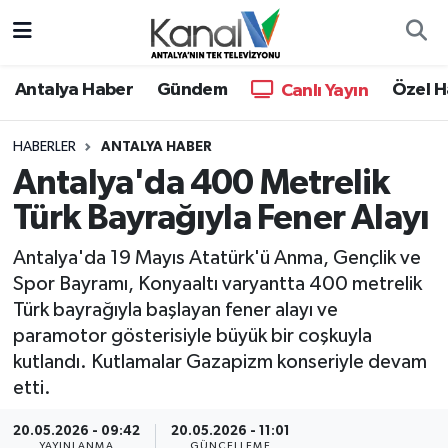
Ana Haber
Nöbetçi Eczaneler
Antalya Haber
Gündem
Özel H
Canlı Yayın
Antalya Haber
Hava Durumu
HABERLER
ANTALYA HABER
Antalya'da 400 Metrelik
Dünya
Trafik Durumu
Türk Bayrağıyla Fener Alayı
Eğitim
Süper Lig Puan Durumu ve Fikstür
Antalya'da 19 Mayıs Atatürk'ü Anma, Gençlik ve
Ekonomi
Tüm Manşetler
Spor Bayramı, Konyaaltı varyantta 400 metrelik
Türk bayrağıyla başlayan fener alayı ve
Gündem
Son Dakika Haberleri
paramotor gösterisiyle büyük bir coşkuyla
kutlandı. Kutlamalar Gazapizm konseriyle devam
Günün Manşetleri
Haber Arşivi
etti.
Haber Kuşakları
20.05.2026 - 09:42
20.05.2026 - 11:01
YAYINLANMA
GÜNCELLEME