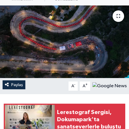
Haberler
KANALV Spor
Kültür Sanat
Magazin
Öğle Bülteni
Sağlık
Paylaş
-
+
A
A
Siyaset
Lerestograf Sergisi,
Sosyal medya
Dokumapark'ta
sanatseverlerle buluştu
Spor