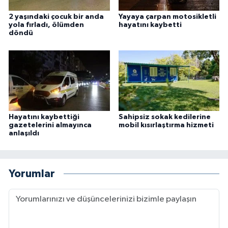
2 yaşındaki çocuk bir anda
Yayaya çarpan motosikletli
yola fırladı, ölümden
hayatını kaybetti
döndü
Hayatını kaybettiği
Sahipsiz sokak kedilerine
gazetelerini almayınca
mobil kısırlaştırma hizmeti
anlaşıldı
Yorumlar