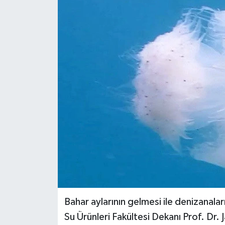
Haberler
KANALV Spor
Kültür Sanat
Magazin
Öğle Bülteni
Sağlık
Siyaset
Sosyal medya
Bahar aylarının gelmesi ile denizanala
Su Ürünleri Fakültesi Dekanı Prof. Dr. J
Spor