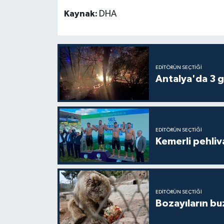
Kaynak:
DHA
EDITÖRÜN SEÇTIĞI
Antalya'da 3 g
EDITÖRÜN SEÇTIĞI
Kemerli pehliva
EDITÖRÜN SEÇTIĞI
Bozayıların bu