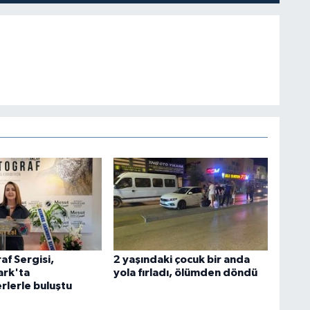
af Sergisi,
2 yaşındaki çocuk bir anda
rk'ta
yola fırladı, ölümden döndü
rlerle buluştu