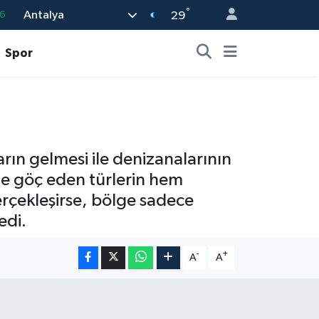
°
Antalya
29
6
2
Spor
2
2
0
arın gelmesi ile denizanalarının
z'e göç eden türlerin hem
gerçekleşirse, bölge sadece
edi.
-
+
A
A