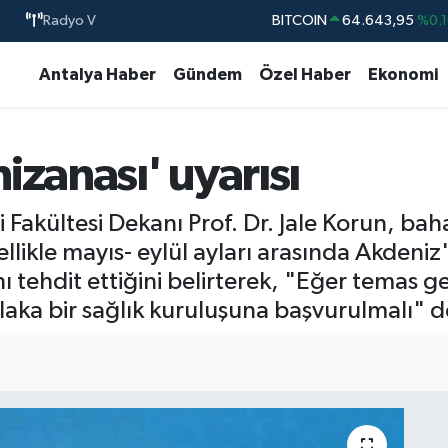
Radyo V
DOLAR
47,6006
%0.0
EURO
55,0250
%0.0
Antalya Haber
Gündem
Özel Haber
Ekonomi
STERLİN
64,2398
%0.
GRAM ALTIN
6500.87
%0.1
izanası' uyarısı
BİST100
13.799
%7
 Fakültesi Dekanı Prof. Dr. Jale Korun, bah
llikle mayıs- eylül ayları arasında Akdeni
nı tehdit ettiğini belirterek, "Eğer temas 
laka bir sağlık kuruluşuna başvurulmalı" d