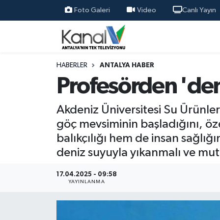
Foto Galeri
Video
Canlı Yayın
Ana Haber
Nöbetçi Eczaneler
Antalya Haber
Hava Durumu
HABERLER
ANTALYA HABER
Profesörden 'den
Dünya
Trafik Durumu
Akdeniz Üniversitesi Su Ürünleri
Eğitim
Süper Lig Puan Durumu ve Fikstür
göç mevsiminin başladığını, öze
balıkçılığı hem de insan sağlığı
Ekonomi
Tüm Manşetler
deniz suyuyla yıkanmalı ve mut
Gündem
Son Dakika Haberleri
17.04.2025 - 09:58
YAYINLANMA
Günün Manşetleri
Haber Arşivi
Haber Kuşakları