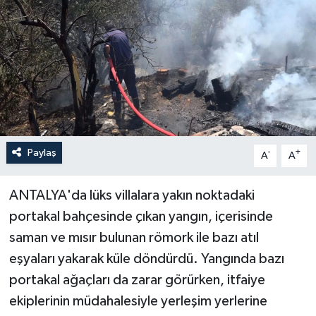
Haberler
KANALV Spor
Kültür Sanat
Magazin
Paylaş
-
+
A
A
Öğle Bülteni
ANTALYA'da lüks villalara yakın noktadaki
Sağlık
portakal bahçesinde çıkan yangın, içerisinde
saman ve mısır bulunan römork ile bazı atıl
Siyaset
eşyaları yakarak küle döndürdü. Yangında bazı
Sosyal medya
portakal ağaçları da zarar görürken, itfaiye
ekiplerinin müdahalesiyle yerleşim yerlerine
Spor