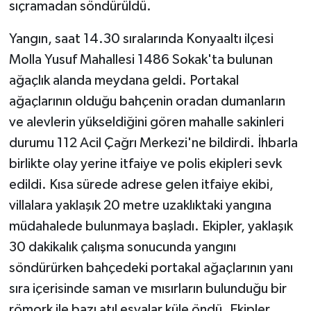
sıçramadan söndürüldü.
Teknoloji
Yangın, saat 14.30 sıralarında Konyaaltı ilçesi
Molla Yusuf Mahallesi 1486 Sokak'ta bulunan
Televizyon
ağaçlık alanda meydana geldi. Portakal
ağaçlarının olduğu bahçenin oradan dumanların
Turizm
ve alevlerin yükseldiğini gören mahalle sakinleri
Yaşam
durumu 112 Acil Çağrı Merkezi'ne bildirdi. İhbarla
birlikte olay yerine itfaiye ve polis ekipleri sevk
edildi. Kısa sürede adrese gelen itfaiye ekibi,
villalara yaklaşık 20 metre uzaklıktaki yangına
müdahalede bulunmaya başladı. Ekipler, yaklaşık
30 dakikalık çalışma sonucunda yangını
söndürürken bahçedeki portakal ağaçlarının yanı
sıra içerisinde saman ve mısırların bulunduğu bir
römork ile bazı atıl eşyalar küle öndü. Ekipler