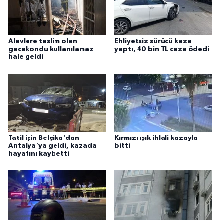
Alevlere teslim olan
Ehliyetsiz sürücü kaza
gecekondu kullanılamaz
yaptı, 40 bin TL ceza ödedi
hale geldi
Tatil için Belçika'dan
Kırmızı ışık ihlali kazayla
Antalya'ya geldi, kazada
bitti
hayatını kaybetti