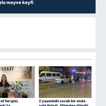
zlu meyve keyfi
af Sergisi,
2 yaşındaki çocuk bir anda
rk'ta
yola fırladı, ölümden döndü