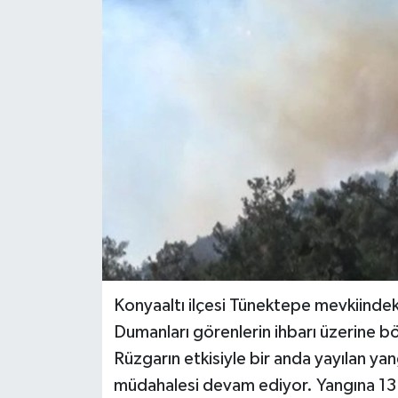
Haberler
KANALV Spor
Kültür Sanat
Magazin
Öğle Bülteni
Sağlık
Siyaset
Konyaaltı ilçesi Tünektepe mevkiindeki
Dumanları görenlerin ihbarı üzerine bö
Sosyal medya
Rüzgarın etkisiyle bir anda yayılan yang
müdahalesi devam ediyor. Yangına 13 a
Spor