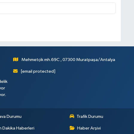
Mehmetçik mh.69C , 07300 Muratpaşa/Antalya
[email protected]
elik
yor
yor.
ava Durumu
Trafik Durumu
 Dakika Haberleri
Haber Arşivi