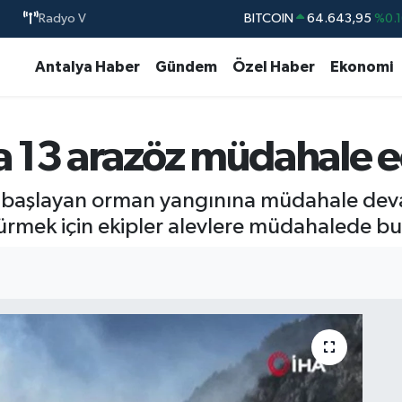
Radyo V
BITCOIN
64.643,95
%0.1
DOLAR
47,6006
%0.0
Antalya Haber
Gündem
Özel Haber
Ekonomi
EURO
55,0250
%0.0
STERLİN
64,2398
%0.
 13 arazöz müdahale e
GRAM ALTIN
6513.94
%0.3
BİST100
13.768
%4
e başlayan orman yangınına müdahale deva
ürmek için ekipler alevlere müdahalede bu