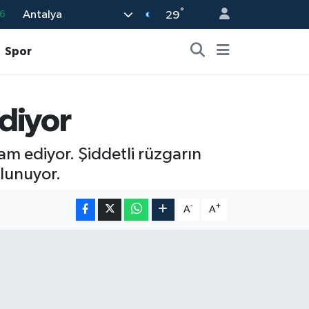
°
Antalya
6
29
6
Spor
2
2
diyor
2
8
m ediyor. Şiddetli rüzgarın
lunuyor.
-
+
A
A