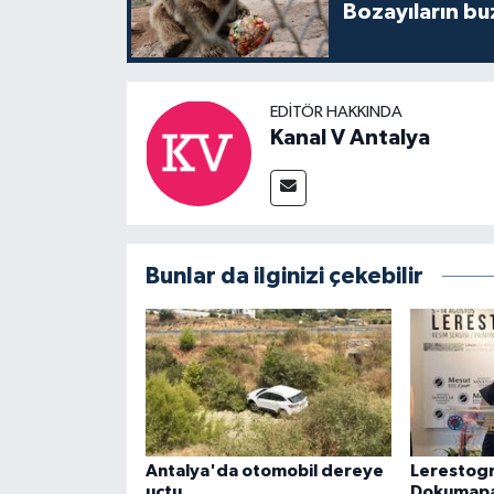
Bozayıların bu
EDITÖR HAKKINDA
Kanal V Antalya
Bunlar da ilginizi çekebilir
Antalya'da otomobil dereye
Lerestogr
uçtu
Dokumapa