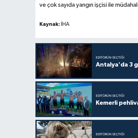
ve çok sayıda yangın işçisi ile müdahale 
Teknoloji
Kaynak:
İHA
Televizyon
Turizm
EDITÖRÜN SEÇTIĞI
Yaşam
Antalya'da 3 g
EDITÖRÜN SEÇTIĞI
Kemerli pehliva
EDITÖRÜN SEÇTIĞI