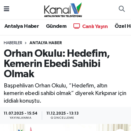
Ana Haber
Nöbetçi Eczaneler
Antalya Haber
Gündem
Özel H
Canlı Yayın
Antalya Haber
Hava Durumu
HABERLER
ANTALYA HABER
Orhan Okulu: Hedefim,
Dünya
Trafik Durumu
Kemerin Ebedi Sahibi
Eğitim
Süper Lig Puan Durumu ve Fikstür
Olmak
Ekonomi
Tüm Manşetler
Başpehlivan Orhan Okulu, “Hedefim, altın
kemerin ebedi sahibi olmak” diyerek Kırkpınar için
Gündem
Son Dakika Haberleri
iddialı konuştu.
Günün Manşetleri
Haber Arşivi
11.07.2025 - 15:54
11.12.2025 - 13:13
YAYINLANMA
GÜNCELLEME
Haber Kuşakları