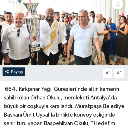
Haberler
KANALV Spor
Kültür Sanat
Magazin
Öğle Bülteni
Paylaş
-
+
A
A
Sağlık
664. Kırkpınar Yağlı Güreşleri'nde altın kemerin
sahibi olan Orhan Okulu, memleketi Antalya'da
Siyaset
büyük bir coşkuyla karşılandı. Muratpaşa Belediye
Sosyal medya
Başkanı Ümit Uysal'la birlikte konvoy eşliğinde
şehir turu yapan Başpehlivan Okulu, "Hedefim
Spor