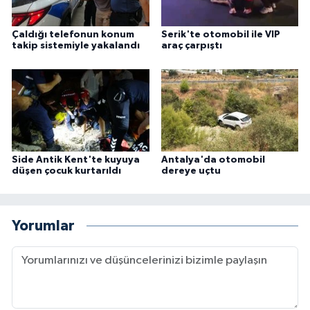
Çaldığı telefonun konum
Serik'te otomobil ile VIP
takip sistemiyle yakalandı
araç çarpıştı
Side Antik Kent'te kuyuya
Antalya'da otomobil
düşen çocuk kurtarıldı
dereye uçtu
Yorumlar