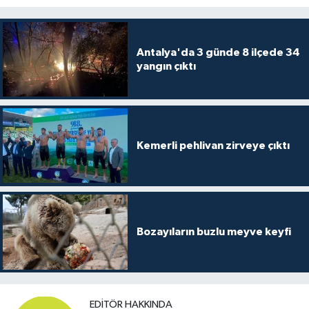
Antalya'da 3 günde 8 ilçede 34
yangın çıktı
Kemerli pehlivan zirveye çıktı
Bozayıların buzlu meyve keyfi
EDITÖR HAKKINDA