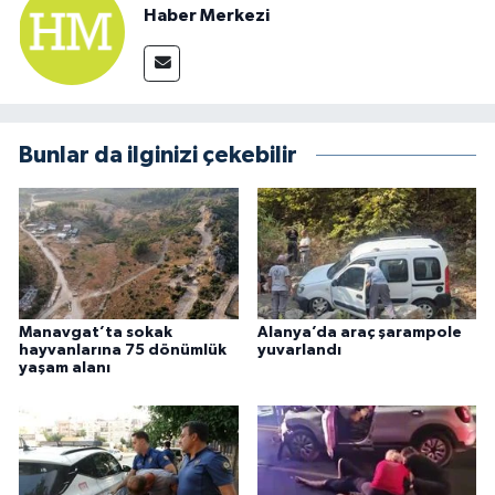
Haber Merkezi
Bunlar da ilginizi çekebilir
Manavgat’ta sokak
Alanya’da araç şarampole
hayvanlarına 75 dönümlük
yuvarlandı
yaşam alanı