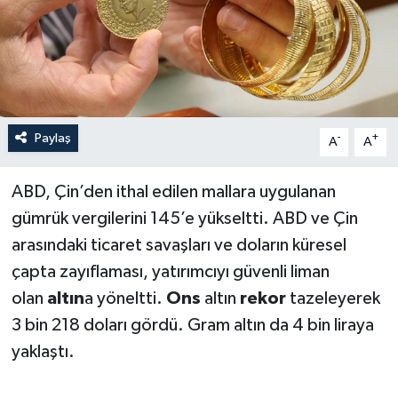
Haberler
KANALV Spor
Kültür Sanat
Paylaş
-
+
A
A
Magazin
ABD, Çin’den ithal edilen mallara uygulanan
Öğle Bülteni
gümrük vergilerini 145’e yükseltti. ABD ve Çin
arasındaki ticaret savaşları ve doların küresel
Sağlık
çapta zayıflaması, yatırımcıyı güvenli liman
olan
altın
a yöneltti.
Ons
altın
rekor
tazeleyerek
Siyaset
3 bin 218 doları gördü. Gram altın da 4 bin liraya
Sosyal medya
yaklaştı.
Spor