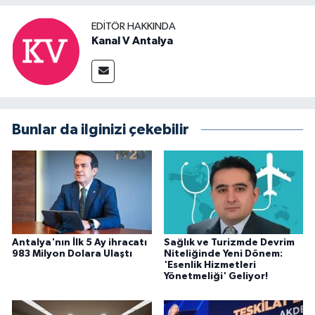
EDITÖR HAKKINDA
Kanal V Antalya
Bunlar da ilginizi çekebilir
Antalya'nın İlk 5 Ay ihracatı
Sağlık ve Turizmde Devrim
983 Milyon Dolara Ulaştı
Niteliğinde Yeni Dönem:
'Esenlik Hizmetleri
Yönetmeliği' Geliyor!