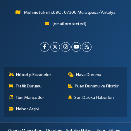
Mehmetçik mh.69C , 07300 Muratpaşa/Antalya
[email protected]
Nöbetçi Eczaneler
Hava Durumu
Trafik Durumu
Puan Durumu ve Fikstür
Tüm Manşetler
Son Dakika Haberleri
Haber Arşivi
Günün Manşetleri
Gündem
Antalya Haber
Spor
Eğitim