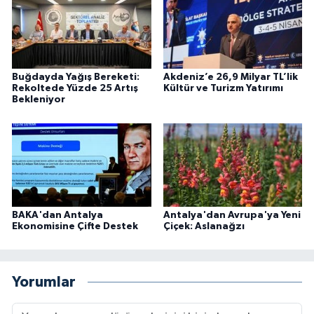
Buğdayda Yağış Bereketi:
Akdeniz’e 26,9 Milyar TL’lik
Rekoltede Yüzde 25 Artış
Kültür ve Turizm Yatırımı
Bekleniyor
BAKA'dan Antalya
Antalya'dan Avrupa'ya Yeni
Ekonomisine Çifte Destek
Çiçek: Aslanağzı
Yorumlar