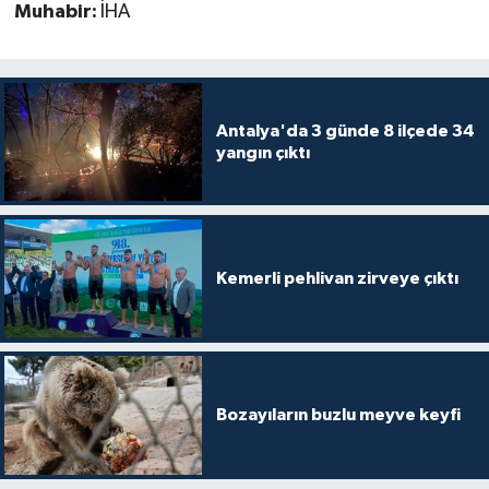
Muhabir:
İHA
Teknoloji
Televizyon
Antalya'da 3 günde 8 ilçede 34
yangın çıktı
Turizm
Yaşam
Kemerli pehlivan zirveye çıktı
Bozayıların buzlu meyve keyfi