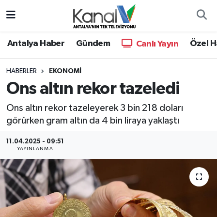
Ana Haber
Nöbetçi Eczaneler
Antalya Haber
Gündem
Özel H
Canlı Yayın
Antalya Haber
Hava Durumu
HABERLER
EKONOMI
Ons altın rekor tazeledi
Dünya
Trafik Durumu
Ons altın rekor tazeleyerek 3 bin 218 doları
Eğitim
Süper Lig Puan Durumu ve Fikstür
görürken gram altın da 4 bin liraya yaklaştı
Ekonomi
Tüm Manşetler
11.04.2025 - 09:51
YAYINLANMA
Gündem
Son Dakika Haberleri
Günün Manşetleri
Haber Arşivi
Haber Kuşakları