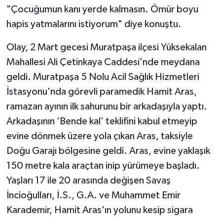
"Çocuğumun kanı yerde kalmasın. Ömür boyu
Teknoloji
hapis yatmalarını istiyorum" diye konuştu.
Olay, 2 Mart gecesi Muratpaşa ilçesi Yüksekalan
Televizyon
Mahallesi Ali Çetinkaya Caddesi'nde meydana
Turizm
geldi. Muratpaşa 5 Nolu Acil Sağlık Hizmetleri
İstasyonu'nda görevli paramedik Hamit Aras,
Yaşam
ramazan ayının ilk sahurunu bir arkadaşıyla yaptı.
Arkadaşının ‘Bende kal’ teklifini kabul etmeyip
evine dönmek üzere yola çıkan Aras, taksiyle
Doğu Garajı bölgesine geldi. Aras, evine yaklaşık
150 metre kala araçtan inip yürümeye başladı.
Yaşları 17 ile 20 arasında değişen Savaş
İncioğulları, İ.S., G.A. ve Muhammet Emir
Karademir, Hamit Aras'ın yolunu kesip sigara