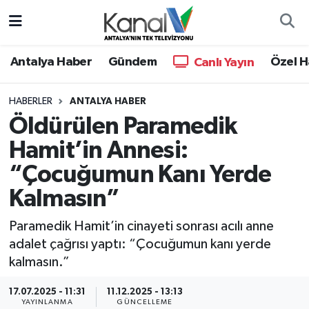
Ana Haber
Nöbetçi Eczaneler
Antalya Haber
Gündem
Özel H
Canlı Yayın
Antalya Haber
Hava Durumu
HABERLER
ANTALYA HABER
Öldürülen Paramedik
Dünya
Trafik Durumu
Hamit’in Annesi:
Eğitim
Süper Lig Puan Durumu ve Fikstür
“Çocuğumun Kanı Yerde
Ekonomi
Tüm Manşetler
Kalmasın”
Paramedik Hamit’in cinayeti sonrası acılı anne
Gündem
Son Dakika Haberleri
adalet çağrısı yaptı: “Çocuğumun kanı yerde
kalmasın.”
Günün Manşetleri
Haber Arşivi
17.07.2025 - 11:31
11.12.2025 - 13:13
Haber Kuşakları
YAYINLANMA
GÜNCELLEME