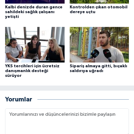
Kalbi denizde duran gence
Kontrolden çıkan otomobil
sahildeki sağlık çalışanı
dereye uçtu
yetişti
YKS tercihleri için ücretsiz
Sipariş almaya gitti, bıçaklı
danışmanlık desteği
saldırıya uğradı
sürüyor
Yorumlar