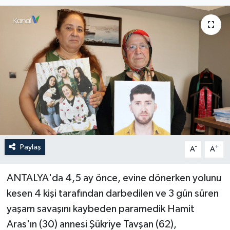
Haberler
KANALV Spor
Kültür Sanat
Magazin
Öğle Bülteni
Paylaş
-
+
Sağlık
A
A
Siyaset
ANTALYA'da 4,5 ay önce, evine dönerken yolunu
kesen 4 kişi tarafından darbedilen ve 3 gün süren
Sosyal medya
yaşam savaşını kaybeden paramedik Hamit
Aras'ın (30) annesi Şükriye Tavşan (62),
Spor