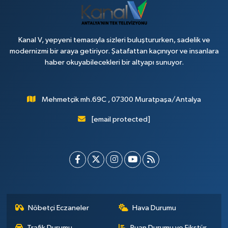
Kanal V, yepyeni temasıyla sizleri buluştururken, sadelik ve
modernizmi bir araya getiriyor. Şatafattan kaçınıyor ve insanlara
haber okuyabilecekleri bir altyapı sunuyor.
Mehmetçik mh.69C , 07300 Muratpaşa/Antalya
[email protected]
Nöbetçi Eczaneler
Hava Durumu
Trafik Durumu
Puan Durumu ve Fikstür