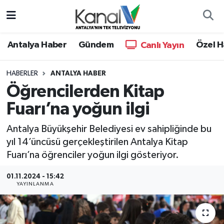
Ana Haber
Nöbetçi Eczaneler
Antalya Haber
Gündem
Özel H
Canlı Yayın
Antalya Haber
Hava Durumu
HABERLER
ANTALYA HABER
Öğrencilerden Kitap
Dünya
Trafik Durumu
Fuarı’na yoğun ilgi
Eğitim
Süper Lig Puan Durumu ve Fikstür
Antalya Büyükşehir Belediyesi ev sahipliğinde bu
Ekonomi
Tüm Manşetler
yıl 14’üncüsü gerçekleştirilen Antalya Kitap
Fuarı’na öğrenciler yoğun ilgi gösteriyor.
Gündem
Son Dakika Haberleri
01.11.2024 - 15:42
YAYINLANMA
Günün Manşetleri
Haber Arşivi
Haber Kuşakları