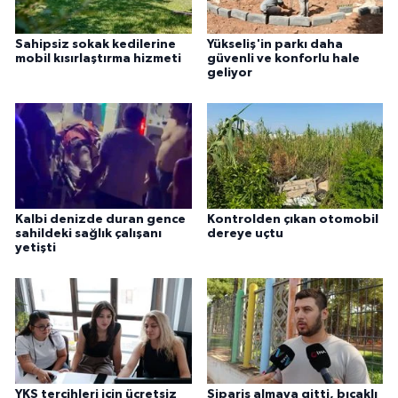
Sahipsiz sokak kedilerine
Yükseliş'in parkı daha
mobil kısırlaştırma hizmeti
güvenli ve konforlu hale
geliyor
Kalbi denizde duran gence
Kontrolden çıkan otomobil
sahildeki sağlık çalışanı
dereye uçtu
yetişti
YKS tercihleri için ücretsiz
Sipariş almaya gitti, bıçaklı