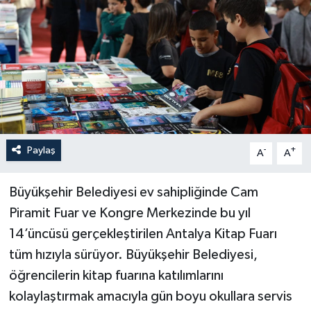
Haberler
KANALV Spor
Kültür Sanat
Magazin
Paylaş
-
+
A
A
Öğle Bülteni
Büyükşehir Belediyesi ev sahipliğinde Cam
Sağlık
Piramit Fuar ve Kongre Merkezinde bu yıl
14’üncüsü gerçekleştirilen Antalya Kitap Fuarı
Siyaset
tüm hızıyla sürüyor. Büyükşehir Belediyesi,
Sosyal medya
öğrencilerin kitap fuarına katılımlarını
kolaylaştırmak amacıyla gün boyu okullara servis
Spor