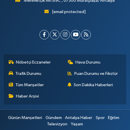
Mehmetçik mh.69C , 07300 Muratpaşa/Antalya
[email protected]
Nöbetçi Eczaneler
Hava Durumu
Trafik Durumu
Puan Durumu ve Fikstür
Tüm Manşetler
Son Dakika Haberleri
Haber Arşivi
Günün Manşetleri
Gündem
Antalya Haber
Spor
Eğitim
Televizyon
Yaşam