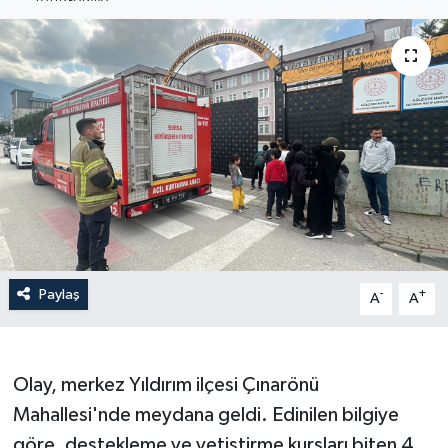
Haberler
KANALV Spor
Kültür Sanat
Magazin
Öğle Bülteni
Sağlık
Paylaş
-
+
A
A
Siyaset
Olay, merkez Yıldırım ilçesi Çınarönü
Sosyal medya
Mahallesi'nde meydana geldi. Edinilen bilgiye
göre, destekleme ve yetiştirme kursları biten 4
Spor