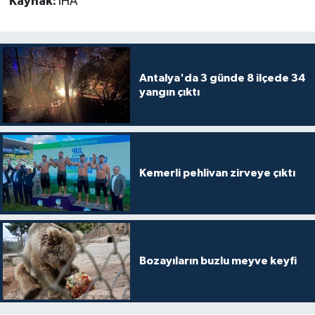
Kaynak:
İHA
Antalya'da 3 günde 8 ilçede 34
yangın çıktı
Kemerli pehlivan zirveye çıktı
Bozayıların buzlu meyve keyfi