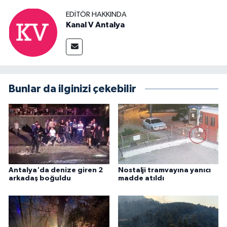
EDITÖR HAKKINDA
Kanal V Antalya
Bunlar da ilginizi çekebilir
Antalya'da denize giren 2
Nostalji tramvayına yanıcı
arkadaş boğuldu
madde atıldı