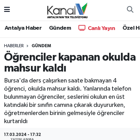
Ana Haber
Nöbetçi Eczaneler
Antalya Haber
Gündem
Özel H
Canlı Yayın
Antalya Haber
Hava Durumu
HABERLER
GÜNDEM
Öğrenciler kapanan okulda
Dünya
Trafik Durumu
mahsur kaldı
Eğitim
Süper Lig Puan Durumu ve Fikstür
Bursa'da ders çalışırken saate bakmayan 4
Ekonomi
Tüm Manşetler
öğrenci, okulda mahsur kaldı. Yanlarında telefon
bulunmayan öğrenciler, seslerini okulun en üst
Gündem
Son Dakika Haberleri
katındaki bir sınıfın camına çıkarak duyururken,
öğretmenlerden birinin gelmesiyle öğrenciler
Günün Manşetleri
Haber Arşivi
kurtarıldı
Haber Kuşakları
17.03.2024 - 17:32
YAYINLANMA