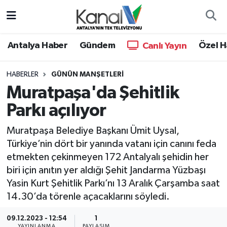
Ana Haber
Nöbetçi Eczaneler
Antalya Haber
Gündem
Özel H
Canlı Yayın
Antalya Haber
Hava Durumu
HABERLER
GÜNÜN MANŞETLERI
Muratpaşa'da Şehitlik
Dünya
Trafik Durumu
Parkı açılıyor
Eğitim
Süper Lig Puan Durumu ve Fikstür
Muratpaşa Belediye Başkanı Ümit Uysal,
Ekonomi
Tüm Manşetler
Türkiye’nin dört bir yanında vatanı için canını feda
etmekten çekinmeyen 172 Antalyalı şehidin her
Gündem
Son Dakika Haberleri
biri için anıtın yer aldığı Şehit Jandarma Yüzbaşı
Yasin Kurt Şehitlik Parkı’nı 13 Aralık Çarşamba saat
Günün Manşetleri
Haber Arşivi
14.30’da törenle açacaklarını söyledi.
Haber Kuşakları
09.12.2023 - 12:54
1
YAYINLANMA
PAYLAŞIM