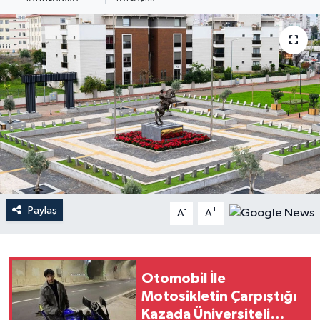
Haberler
KANALV Spor
Kültür Sanat
Magazin
Öğle Bülteni
Sağlık
Paylaş
-
+
A
A
Siyaset
Otomobil İle
Sosyal medya
Motosikletin Çarpıştığı
Kazada Üniversiteli
Spor