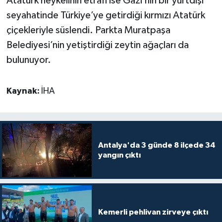
Atatürk heykelinin etrafı ise Gazi’nin bir yurtdışı
seyahatinde Türkiye’ye getirdiği kırmızı Atatürk
çiçekleriyle süslendi. Parkta Muratpaşa
Belediyesi’nin yetiştirdiği zeytin ağaçları da
bulunuyor.
Kaynak:
İHA
Antalya'da 3 günde 8 ilçede 34
yangın çıktı
Kemerli pehlivan zirveye çıktı