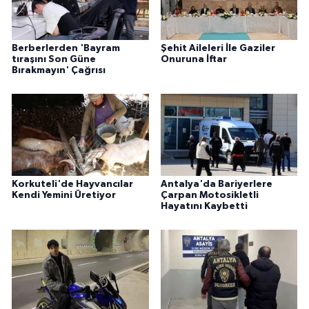
Berberlerden 'Bayram
Şehit Aileleri İle Gaziler
tıraşını Son Güne
Onuruna İftar
Bırakmayın' Çağrısı
Korkuteli'de Hayvancılar
Antalya'da Bariyerlere
Kendi Yemini Üretiyor
Çarpan Motosikletli
Hayatını Kaybetti