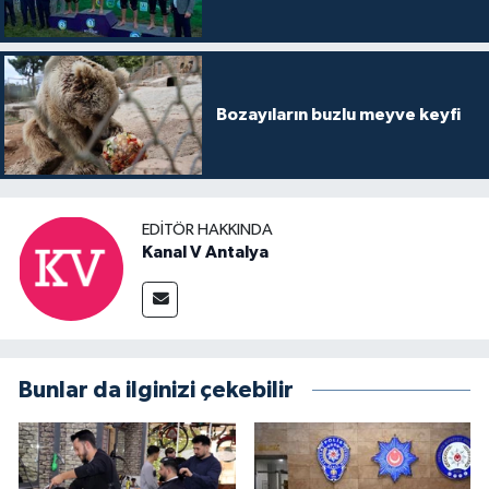
Bozayıların buzlu meyve keyfi
EDITÖR HAKKINDA
Kanal V Antalya
Bunlar da ilginizi çekebilir