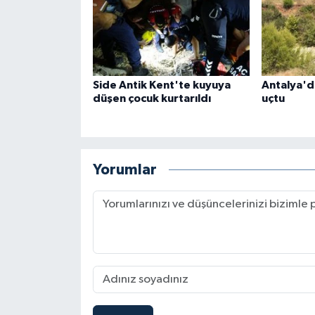
Side Antik Kent'te kuyuya
Antalya'd
düşen çocuk kurtarıldı
uçtu
Yorumlar