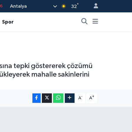
°
Antalya
32
17
01
Spor
02
12
4
sına tepki göstererek çözümü
yükleyerek mahalle sakinlerini
-
+
A
A