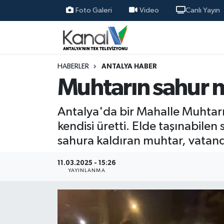
Foto Galeri
Video
Canlı Yayın
Ana Haber
Nöbetçi Eczaneler
Antalya Haber
Hava Durumu
HABERLER
ANTALYA HABER
Muhtarın sahur m
Dünya
Trafik Durumu
Antalya'da bir Mahalle Muhtar
Eğitim
Süper Lig Puan Durumu ve Fikstür
kendisi üretti. Elde taşınabilen
sahura kaldıran muhtar, vatand
Ekonomi
Tüm Manşetler
11.03.2025 - 15:26
Gündem
Son Dakika Haberleri
YAYINLANMA
Günün Manşetleri
Haber Arşivi
Haber Kuşakları