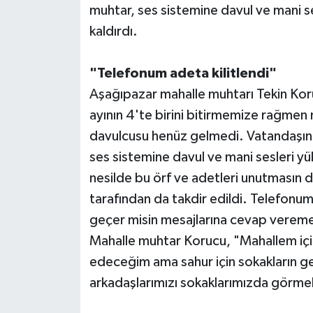
muhtar, ses sistemine davul ve mani se
kaldırdı.
Teknoloji
Televizyon
"Telefonum adeta kilitlendi"
Aşağıpazar mahalle muhtarı Tekin Ko
Turizm
ayının 4'te birini bitirmemize rağmen
davulcusu henüz gelmedi. Vatandaşın 
Yaşam
ses sistemine davul ve mani sesleri yü
nesilde bu örf ve adetleri unutmasın d
tarafından da takdir edildi. Telefonu
geçer misin mesajlarına cevap verem
Mahalle muhtar Korucu, "Mahallem i
edeceğim ama sahur için sokakların g
arkadaşlarımızı sokaklarımızda görmek