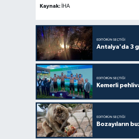
Kaynak:
İHA
EDITÖRÜN SEÇTIĞI
Antalya'da 3 g
EDITÖRÜN SEÇTIĞI
Kemerli pehliva
EDITÖRÜN SEÇTIĞI
Bozayıların bu