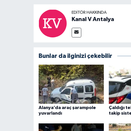
EDITÖR HAKKINDA
Kanal V Antalya
Bunlar da ilginizi çekebilir
Alanya’da araç şarampole
Çaldığı t
yuvarlandı
takip sist