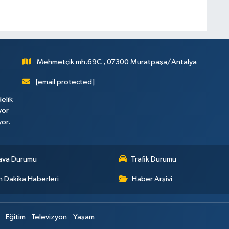
Mehmetçik mh.69C , 07300 Muratpaşa/Antalya
[email protected]
elik
yor
yor.
ava Durumu
Trafik Durumu
 Dakika Haberleri
Haber Arşivi
Eğitim
Televizyon
Yaşam