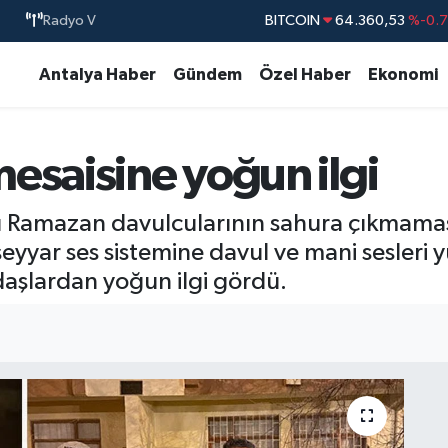
Radyo V
DOLAR
47,7069
%0.
EURO
55,0265
%0.
Antalya Haber
Gündem
Özel Haber
Ekonomi
STERLİN
64,1897
%0.
GRAM ALTIN
6618.49
%2.
esaisine yoğun ilgi
BİST100
13.887
%6
ı Ramazan davulcularının sahura çıkmama
 seyyar ses sistemine davul ve mani sesleri 
aşlardan yoğun ilgi gördü.