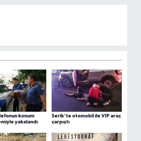
elefonun konum
Serik'te otomobil ile VIP araç
emiyle yakalandı
çarpıştı