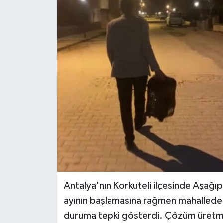
Haberler
KANALV Spor
Kültür Sanat
Magazin
Öğle Bülteni
Sağlık
Siyaset
Antalya'nın Korkuteli ilçesinde Aşağ
Sosyal medya
ayının başlamasına rağmen mahallede s
duruma tepki gösterdi. Çözüm üretme
Spor