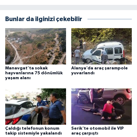
Bunlar da ilginizi çekebilir
Manavgat’ta sokak
Alanya’da araç şarampole
hayvanlarına 75 dönümlük
yuvarlandı
yaşam alanı
Çaldığı telefonun konum
Serik'te otomobil ile VIP
takip sistemiyle yakalandı
araç çarpıştı