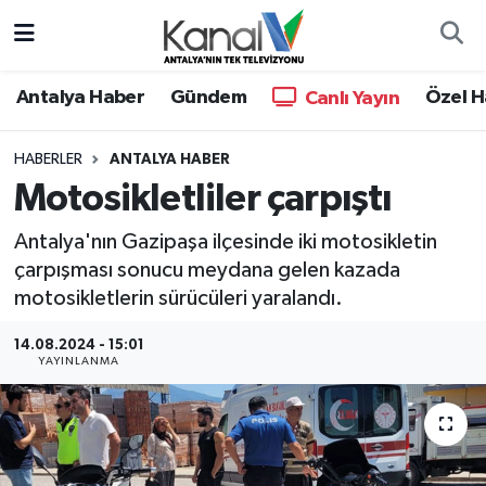
Ana Haber
Nöbetçi Eczaneler
Antalya Haber
Gündem
Özel H
Canlı Yayın
Antalya Haber
Hava Durumu
HABERLER
ANTALYA HABER
Motosikletliler çarpıştı
Dünya
Trafik Durumu
Antalya'nın Gazipaşa ilçesinde iki motosikletin
Eğitim
Süper Lig Puan Durumu ve Fikstür
çarpışması sonucu meydana gelen kazada
motosikletlerin sürücüleri yaralandı.
Ekonomi
Tüm Manşetler
14.08.2024 - 15:01
Gündem
Son Dakika Haberleri
YAYINLANMA
Günün Manşetleri
Haber Arşivi
Haber Kuşakları