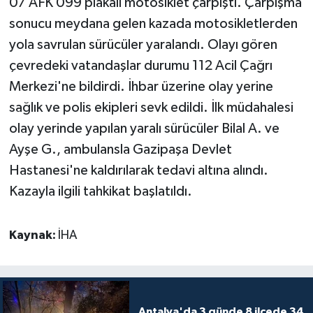
07 AFK 099 plakalı motosiklet çarpıştı. Çarpışma
sonucu meydana gelen kazada motosikletlerden
Teknoloji
yola savrulan sürücüler yaralandı. Olayı gören
çevredeki vatandaşlar durumu 112 Acil Çağrı
Televizyon
Merkezi'ne bildirdi. İhbar üzerine olay yerine
Turizm
sağlık ve polis ekipleri sevk edildi. İlk müdahalesi
olay yerinde yapılan yaralı sürücüler Bilal A. ve
Yaşam
Ayşe G., ambulansla Gazipaşa Devlet
Hastanesi'ne kaldırılarak tedavi altına alındı.
Kazayla ilgili tahkikat başlatıldı.
Kaynak:
İHA
Antalya'da 3 günde 8 ilçede 34