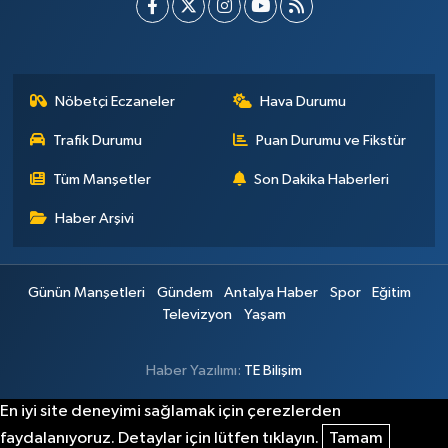
Nöbetçi Eczaneler
Hava Durumu
Trafik Durumu
Puan Durumu ve Fikstür
Tüm Manşetler
Son Dakika Haberleri
Haber Arşivi
Günün Manşetleri
Gündem
Antalya Haber
Spor
Eğitim
Televizyon
Yaşam
Haber Yazılımı:
TE Bilişim
En iyi site deneyimi sağlamak için çerezlerden
faydalanıyoruz. Detaylar için lütfen tıklayın.
Tamam