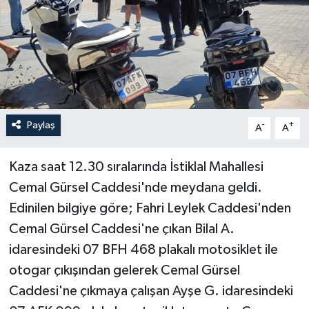
Haberler
KANALV Spor
Kültür Sanat
Paylaş
-
+
A
A
Magazin
Öğle Bülteni
Kaza saat 12.30 sıralarında İstiklal Mahallesi
Cemal Gürsel Caddesi'nde meydana geldi.
Sağlık
Edinilen bilgiye göre; Fahri Leylek Caddesi'nden
Cemal Gürsel Caddesi'ne çıkan Bilal A.
Siyaset
idaresindeki 07 BFH 468 plakalı motosiklet ile
otogar çıkışından gelerek Cemal Gürsel
Sosyal medya
Caddesi'ne çıkmaya çalışan Ayşe G. idaresindeki
Spor