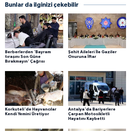
Bunlar da ilginizi çekebilir
Berberlerden 'Bayram
Şehit Aileleri İle Gaziler
tıraşını Son Güne
Onuruna İftar
Bırakmayın' Çağrısı
Korkuteli'de Hayvancılar
Antalya'da Bariyerlere
Kendi Yemini Üretiyor
Çarpan Motosikletli
Hayatını Kaybetti