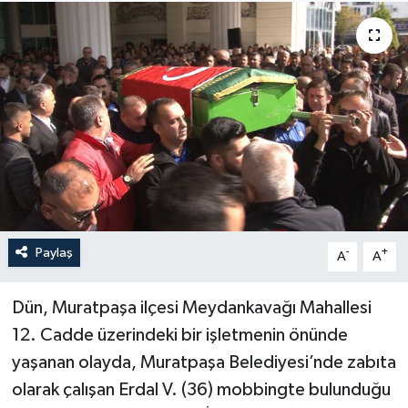
Haberler
KANALV Spor
Kültür Sanat
Magazin
Öğle Bülteni
Paylaş
-
+
A
A
Sağlık
Dün, Muratpaşa ilçesi Meydankavağı Mahallesi
Siyaset
12. Cadde üzerindeki bir işletmenin önünde
Sosyal medya
yaşanan olayda, Muratpaşa Belediyesi’nde zabıta
olarak çalışan Erdal V. (36) mobbingte bulunduğu
Spor