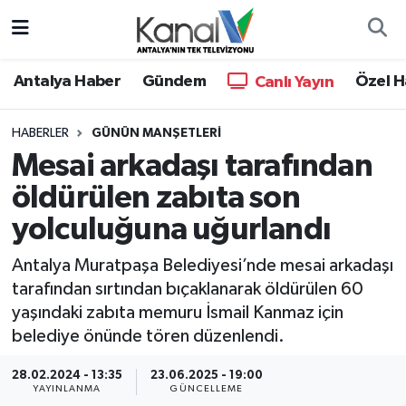
Ana Haber
Nöbetçi Eczaneler
Antalya Haber
Gündem
Özel H
Canlı Yayın
Antalya Haber
Hava Durumu
HABERLER
GÜNÜN MANŞETLERI
Mesai arkadaşı tarafından
Dünya
Trafik Durumu
öldürülen zabıta son
Eğitim
Süper Lig Puan Durumu ve Fikstür
yolculuğuna uğurlandı
Ekonomi
Tüm Manşetler
Antalya Muratpaşa Belediyesi’nde mesai arkadaşı
tarafından sırtından bıçaklanarak öldürülen 60
Gündem
Son Dakika Haberleri
yaşındaki zabıta memuru İsmail Kanmaz için
belediye önünde tören düzenlendi.
Günün Manşetleri
Haber Arşivi
28.02.2024 - 13:35
23.06.2025 - 19:00
YAYINLANMA
GÜNCELLEME
Haber Kuşakları