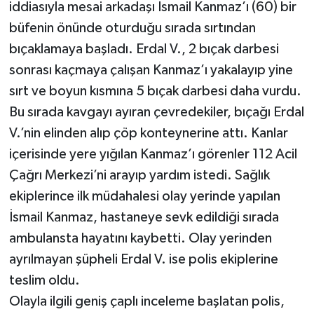
iddiasıyla mesai arkadaşı İsmail Kanmaz’ı (60) bir
büfenin önünde oturduğu sırada sırtından
Teknoloji
bıçaklamaya başladı. Erdal V., 2 bıçak darbesi
Televizyon
sonrası kaçmaya çalışan Kanmaz’ı yakalayıp yine
sırt ve boyun kısmına 5 bıçak darbesi daha vurdu.
Turizm
Bu sırada kavgayı ayıran çevredekiler, bıçağı Erdal
V.’nin elinden alıp çöp konteynerine attı. Kanlar
Yaşam
içerisinde yere yığılan Kanmaz’ı görenler 112 Acil
Çağrı Merkezi’ni arayıp yardım istedi. Sağlık
ekiplerince ilk müdahalesi olay yerinde yapılan
İsmail Kanmaz, hastaneye sevk edildiği sırada
ambulansta hayatını kaybetti. Olay yerinden
ayrılmayan şüpheli Erdal V. ise polis ekiplerine
teslim oldu.
Olayla ilgili geniş çaplı inceleme başlatan polis,