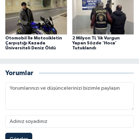
Otomobil İle Motosikletin
2 Milyon TL'lik Vurgun
Çarpıştığı Kazada
Yapan Sözde ‘Hoca’
Üniversiteli Deniz Öldü
Tutuklandı
Yorumlar