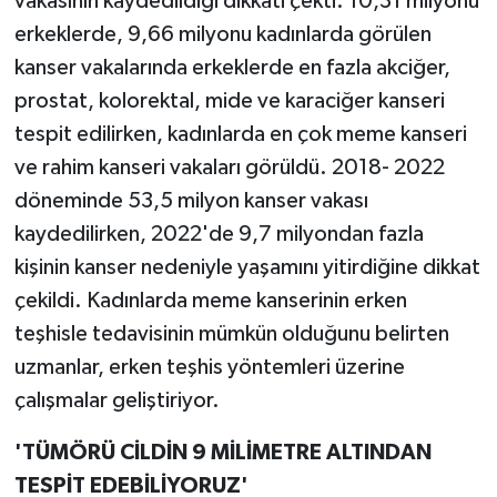
vakasının kaydedildiği dikkati çekti. 10,31 milyonu
erkeklerde, 9,66 milyonu kadınlarda görülen
Teknoloji
kanser vakalarında erkeklerde en fazla akciğer,
prostat, kolorektal, mide ve karaciğer kanseri
Televizyon
tespit edilirken, kadınlarda en çok meme kanseri
Turizm
ve rahim kanseri vakaları görüldü. 2018- 2022
döneminde 53,5 milyon kanser vakası
Yaşam
kaydedilirken, 2022'de 9,7 milyondan fazla
kişinin kanser nedeniyle yaşamını yitirdiğine dikkat
çekildi. Kadınlarda meme kanserinin erken
teşhisle tedavisinin mümkün olduğunu belirten
uzmanlar, erken teşhis yöntemleri üzerine
çalışmalar geliştiriyor.
'TÜMÖRÜ CİLDİN 9 MİLİMETRE ALTINDAN
TESPİT EDEBİLİYORUZ'