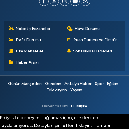
Nöbetçi Eczaneler
Hava Durumu
Trafik Durumu
Puan Durumu ve Fikstür
Tüm Manşetler
Son Dakika Haberleri
Haber Arşivi
Günün Manşetleri
Gündem
Antalya Haber
Spor
Eğitim
Televizyon
Yaşam
Haber Yazılımı:
TE Bilişim
En iyi site deneyimi sağlamak için çerezlerden
faydalanıyoruz. Detaylar için lütfen tıklayın.
Tamam