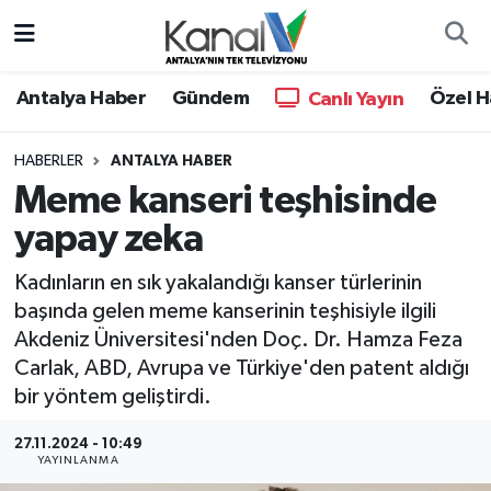
Ana Haber
Nöbetçi Eczaneler
Antalya Haber
Gündem
Özel H
Canlı Yayın
Antalya Haber
Hava Durumu
HABERLER
ANTALYA HABER
Meme kanseri teşhisinde
Dünya
Trafik Durumu
yapay zeka
Eğitim
Süper Lig Puan Durumu ve Fikstür
Kadınların en sık yakalandığı kanser türlerinin
Ekonomi
Tüm Manşetler
başında gelen meme kanserinin teşhisiyle ilgili
Akdeniz Üniversitesi'nden Doç. Dr. Hamza Feza
Gündem
Son Dakika Haberleri
Carlak, ABD, Avrupa ve Türkiye'den patent aldığı
bir yöntem geliştirdi.
Günün Manşetleri
Haber Arşivi
27.11.2024 - 10:49
YAYINLANMA
Haber Kuşakları