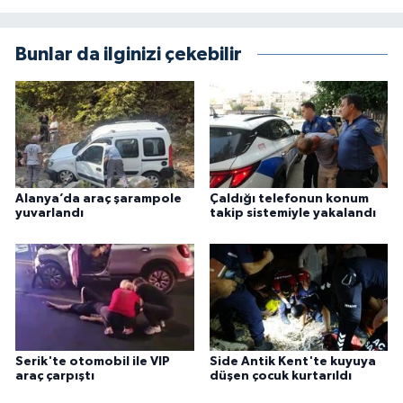
Bunlar da ilginizi çekebilir
Alanya’da araç şarampole
Çaldığı telefonun konum
yuvarlandı
takip sistemiyle yakalandı
Serik'te otomobil ile VIP
Side Antik Kent'te kuyuya
araç çarpıştı
düşen çocuk kurtarıldı