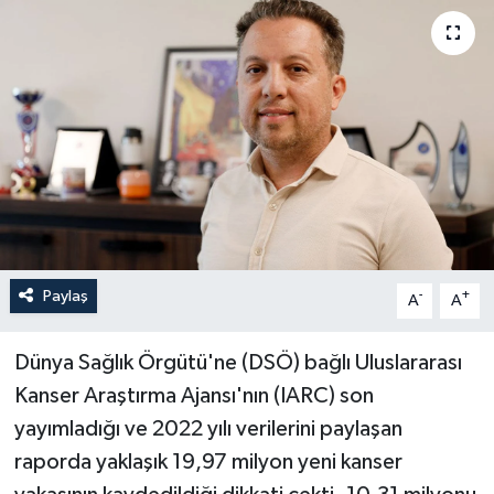
Haberler
KANALV Spor
Kültür Sanat
Magazin
Öğle Bülteni
Paylaş
-
+
A
A
Sağlık
Dünya Sağlık Örgütü'ne (DSÖ) bağlı Uluslararası
Siyaset
Kanser Araştırma Ajansı'nın (IARC) son
yayımladığı ve 2022 yılı verilerini paylaşan
Sosyal medya
raporda yaklaşık 19,97 milyon yeni kanser
Spor