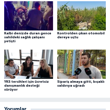
Kalbi denizde duran gence
Kontrolden çıkan otomobil
sahildeki sağlık çalışanı
dereye uçtu
yetişti
YKS tercihleri için ücretsiz
Sipariş almaya gitti, bıçaklı
danışmanlık desteği
saldırıya uğradı
sürüyor
Yorumlar