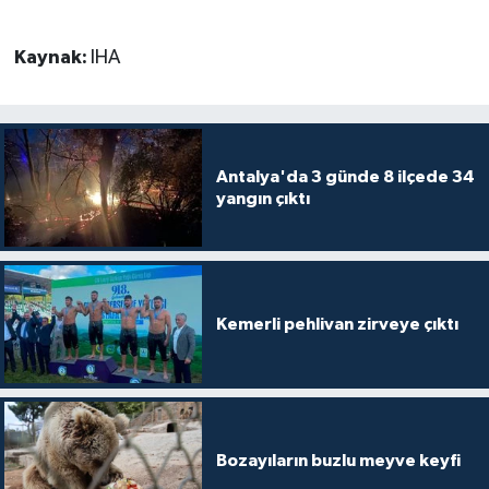
Kaynak:
IHA
Antalya'da 3 günde 8 ilçede 34
yangın çıktı
Kemerli pehlivan zirveye çıktı
Bozayıların buzlu meyve keyfi