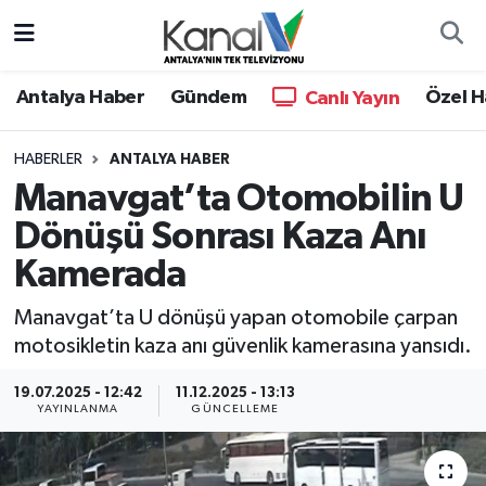
Ana Haber
Nöbetçi Eczaneler
Antalya Haber
Gündem
Özel H
Canlı Yayın
Antalya Haber
Hava Durumu
HABERLER
ANTALYA HABER
Manavgat’ta Otomobilin U
Dünya
Trafik Durumu
Dönüşü Sonrası Kaza Anı
Eğitim
Süper Lig Puan Durumu ve Fikstür
Kamerada
Ekonomi
Tüm Manşetler
Manavgat’ta U dönüşü yapan otomobile çarpan
motosikletin kaza anı güvenlik kamerasına yansıdı.
Gündem
Son Dakika Haberleri
19.07.2025 - 12:42
11.12.2025 - 13:13
YAYINLANMA
GÜNCELLEME
Günün Manşetleri
Haber Arşivi
Haber Kuşakları