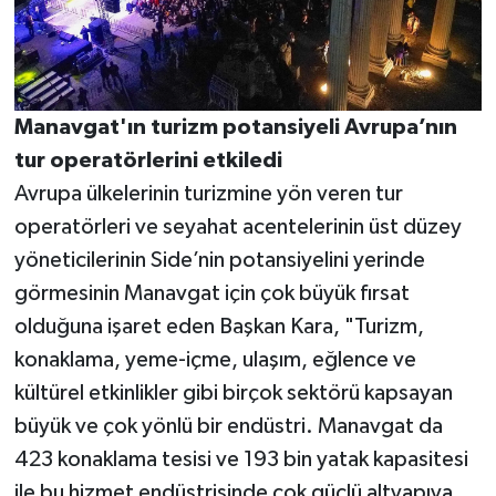
Manavgat'ın turizm potansiyeli Avrupa’nın
tur operatörlerini etkiledi
Avrupa ülkelerinin turizmine yön veren tur
operatörleri ve seyahat acentelerinin üst düzey
yöneticilerinin Side’nin potansiyelini yerinde
görmesinin Manavgat için çok büyük fırsat
olduğuna işaret eden Başkan Kara, "Turizm,
konaklama, yeme-içme, ulaşım, eğlence ve
kültürel etkinlikler gibi birçok sektörü kapsayan
büyük ve çok yönlü bir endüstri. Manavgat da
423 konaklama tesisi ve 193 bin yatak kapasitesi
ile bu hizmet endüstrisinde çok güçlü altyapıya