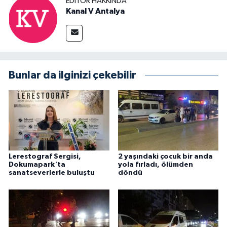
EDITÖR HAKKINDA
Kanal V Antalya
Bunlar da ilginizi çekebilir
Lerestograf Sergisi,
2 yaşındaki çocuk bir anda
Dokumapark'ta
yola fırladı, ölümden
sanatseverlerle buluştu
döndü