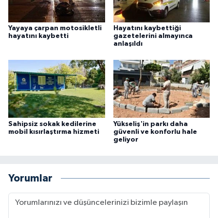
Yayaya çarpan motosikletli
Hayatını kaybettiği
hayatını kaybetti
gazetelerini almayınca
anlaşıldı
Sahipsiz sokak kedilerine
Yükseliş'in parkı daha
mobil kısırlaştırma hizmeti
güvenli ve konforlu hale
geliyor
Yorumlar