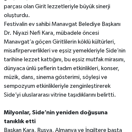
parçası olan Girit lezzetleriyle büyük sinerji
Teknoloji
oluşturdu.
Festivalin ev sahibi Manavgat Belediye Başkanı
Televizyon
Dr. Niyazi Nefi Kara, mübadele öncesi
Manavgat’a göçen Giritlilerin köklü kültürleri,
Turizm
misafirperverlikleri ve eşsiz yemekleriyle Side’nin
Yaşam
tarihine lezzet kattığını, bu eşsiz mutfak mirasını,
dünyaca ünlü şeflerin tadım etkinlikleri, konser,
müzik, dans, sinema gösterimi, söyleşi ve
sempozyum etkinlikleriyle zenginleştirerek
Side’yi uluslararası vitrine taşıdıklarını belirtti.
Milyonlar, Side’nin yeniden doğuşuna
tanıklık etti
Başkan Kara, Rusya, Almanya ve İngiltere başta