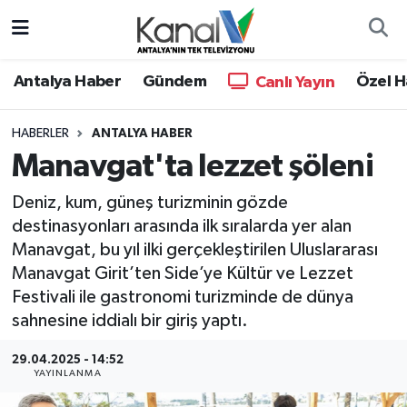
Ana Haber
Nöbetçi Eczaneler
Antalya Haber
Gündem
Özel H
Canlı Yayın
Antalya Haber
Hava Durumu
HABERLER
ANTALYA HABER
Manavgat'ta lezzet şöleni
Dünya
Trafik Durumu
Deniz, kum, güneş turizminin gözde
Eğitim
Süper Lig Puan Durumu ve Fikstür
destinasyonları arasında ilk sıralarda yer alan
Manavgat, bu yıl ilki gerçekleştirilen Uluslararası
Ekonomi
Tüm Manşetler
Manavgat Girit’ten Side’ye Kültür ve Lezzet
Festivali ile gastronomi turizminde de dünya
Gündem
Son Dakika Haberleri
sahnesine iddialı bir giriş yaptı.
Günün Manşetleri
Haber Arşivi
29.04.2025 - 14:52
YAYINLANMA
Haber Kuşakları