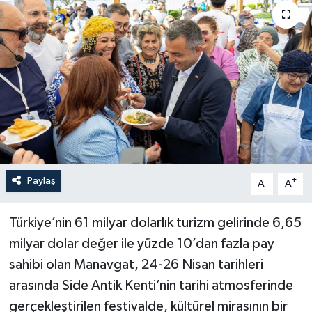
Haberler
KANALV Spor
Kültür Sanat
Magazin
Öğle Bülteni
Paylaş
-
+
A
A
Sağlık
Türkiye’nin 61 milyar dolarlık turizm gelirinde 6,65
Siyaset
milyar dolar değer ile yüzde 10’dan fazla pay
sahibi olan Manavgat, 24-26 Nisan tarihleri
Sosyal medya
arasında Side Antik Kenti’nin tarihi atmosferinde
gerçekleştirilen festivalde, kültürel mirasının bir
Spor