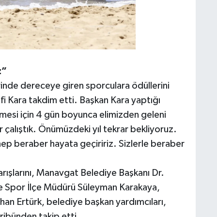
z”
inde dereceye giren sporculara ödüllerini
i Kara takdim etti. Başkan Kara yaptığı
mesi için 4 gün boyunca elimizden geleni
er çalıştık. Önümüzdeki yıl tekrar bekliyoruz.
hep beraber hayata geçiririz. Sizlerle beraber
rışlarını, Manavgat Belediye Başkanı Dr.
ve Spor İlçe Müdürü Süleyman Karakaya,
an Ertürk, belediye başkan yardımcıları,
tribünden takip etti.