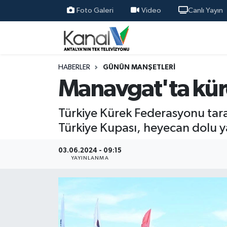
Foto Galeri
Video
Canlı Yayın
Ana Haber
Nöbetçi Eczaneler
Antalya Haber
Hava Durumu
HABERLER
GÜNÜN MANŞETLERI
Manavgat'ta kür
Dünya
Trafik Durumu
Türkiye Kürek Federasyonu tar
Eğitim
Süper Lig Puan Durumu ve Fikstür
Türkiye Kupası, heyecan dolu y
Ekonomi
Tüm Manşetler
03.06.2024 - 09:15
YAYINLANMA
Gündem
Son Dakika Haberleri
Günün Manşetleri
Haber Arşivi
Haber Kuşakları