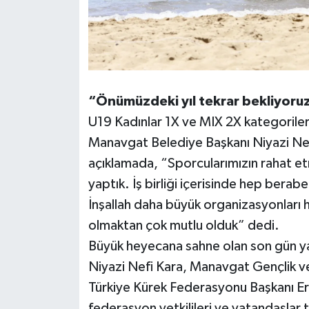
“Önümüzdeki yıl tekrar bekliyoru
U19 Kadınlar 1X ve MIX 2X kategoriler
Manavgat Belediye Başkanı Niyazi Nef
açıklamada, “Sporcularımızın rahat et
yaptık. İş birliği içerisinde hep berab
İnşallah daha büyük organizasyonları 
olmaktan çok mutlu olduk” dedi.
Büyük heyecana sahne olan son gün ya
Niyazi Nefi Kara, Manavgat Gençlik 
Türkiye Kürek Federasyonu Başkanı Erh
federasyon yetkilileri ve vatandaşlar 