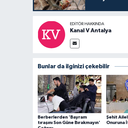
EDITÖR HAKKINDA
Kanal V Antalya
Bunlar da ilginizi çekebilir
Berberlerden 'Bayram
Şehit Ailel
tıraşını Son Güne Bırakmayın'
Onuruna İ
Çağrısı