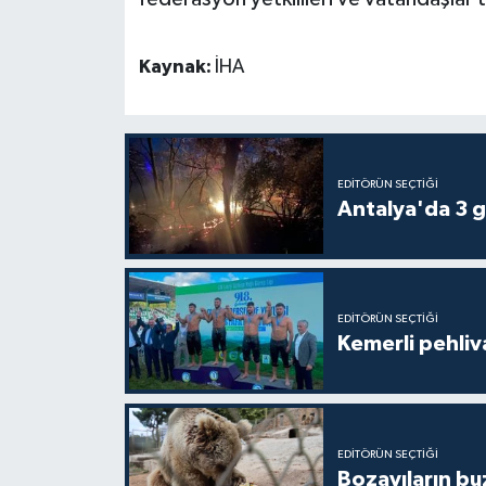
Kaynak:
İHA
EDITÖRÜN SEÇTIĞI
Antalya'da 3 g
EDITÖRÜN SEÇTIĞI
Kemerli pehliva
EDITÖRÜN SEÇTIĞI
Bozayıların bu