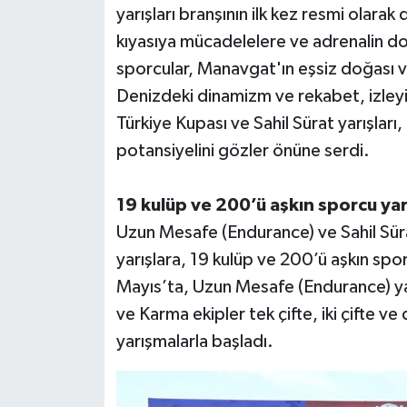
yarışları branşının ilk kez resmi olar
kıyasıya mücadelelere ve adrenalin do
Teknoloji
sporcular, Manavgat'ın eşsiz doğası v
Televizyon
Denizdeki dinamizm ve rekabet, izleyi
Türkiye Kupası ve Sahil Sürat yarışları,
Turizm
potansiyelini gözler önüne serdi.
Yaşam
19 kulüp ve 200’ü aşkın sporcu yar
Uzun Mesafe (Endurance) ve Sahil Süra
yarışlara, 19 kulüp ve 200’ü aşkın spo
Mayıs’ta, Uzun Mesafe (Endurance) yar
ve Karma ekipler tek çifte, iki çifte ve
yarışmalarla başladı.