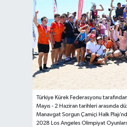
Haberler
KANALV Spor
Kültür Sanat
Magazin
Öğle Bülteni
Sağlık
Siyaset
Türkiye Kürek Federasyonu tarafından
Mayıs - 2 Haziran tarihleri arasında d
Sosyal medya
Manavgat Sorgun Çamiçi Halk Plajı’nda
2028 Los Angeles Olimpiyat Oyunları 
Spor