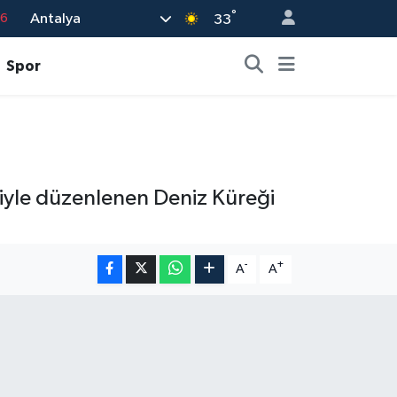
76
°
Antalya
33
17
01
Spor
02
44
4
iyle düzenlenen Deniz Küreği
-
+
A
A