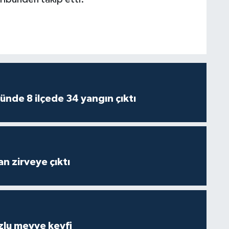
ünde 8 ilçede 34 yangın çıktı
n zirveye çıktı
zlu meyve keyfi