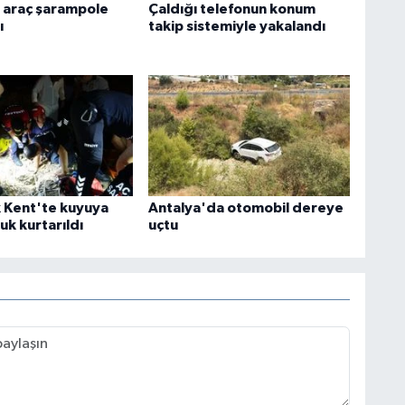
 araç şarampole
Çaldığı telefonun konum
ı
takip sistemiyle yakalandı
k Kent'te kuyuya
Antalya'da otomobil dereye
uk kurtarıldı
uçtu