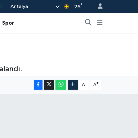
°
Antalya
11
26
18
Spor
32
38
03
14
alandı.
-
+
A
A