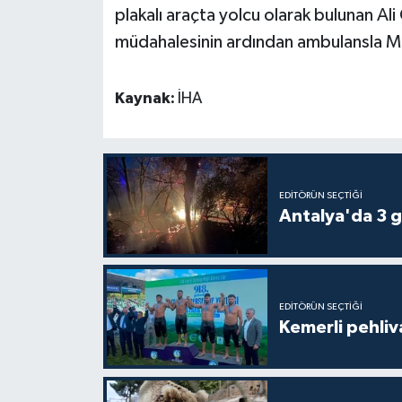
plakalı araçta yolcu olarak bulunan Ali 
müdahalesinin ardından ambulansla Ma
Teknoloji
Televizyon
Kaynak:
İHA
Turizm
Yaşam
EDITÖRÜN SEÇTIĞI
Antalya'da 3 g
EDITÖRÜN SEÇTIĞI
Kemerli pehliva