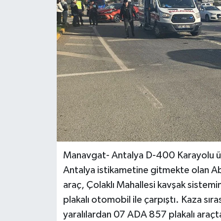
Haberler
KANALV Spor
Kültür Sanat
Magazin
Öğle Bülteni
Sağlık
Manavgat- Antalya D-400 Karayolu üz
Siyaset
Antalya istikametine gitmekte olan Ab
araç, Çolaklı Mahallesi kavşak sistem
Sosyal medya
plakalı otomobil ile çarpıştı. Kaza sırası
yaralılardan 07 ADA 857 plakalı araçt
Spor