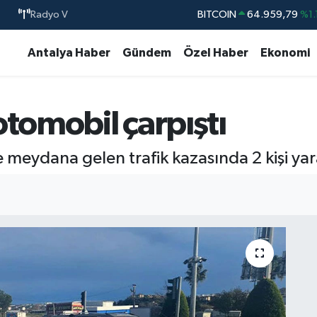
Radyo V
BITCOIN
64.959,79
%1.
DOLAR
47,7436
%0.
Antalya Haber
Gündem
Özel Haber
Ekonomi
EURO
55,2510
%0.
STERLİN
64,4811
%0.
otomobil çarpıştı
GRAM ALTIN
6660.55
%0.
BİST100
13.779
%-
 meydana gelen trafik kazasında 2 kişi yar