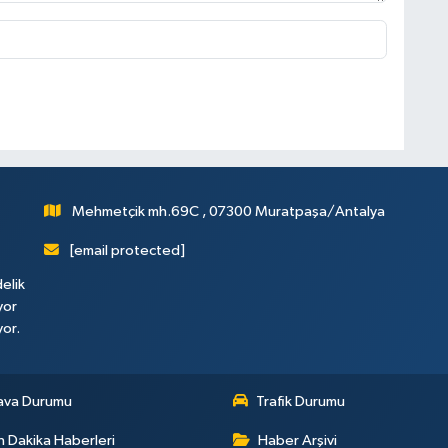
Mehmetçik mh.69C , 07300 Muratpaşa/Antalya
[email protected]
elik
yor
yor.
ava Durumu
Trafik Durumu
 Dakika Haberleri
Haber Arşivi