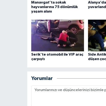
Manavgat’ta sokak
Alanya’da
hayvanlarına 75 dönümlük
yuvarland
yaşam alanı
Serik'te otomobil ile VIP araç
Side Anti
çarpıştı
düşen çoc
Yorumlar