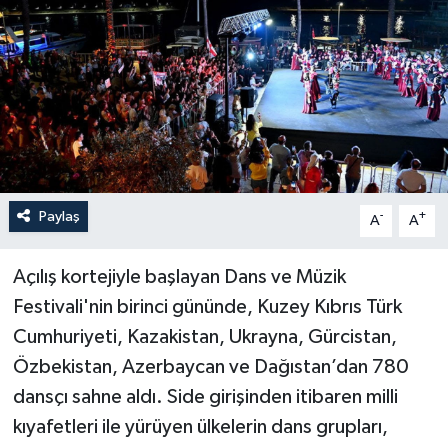
Haberler
KANALV Spor
Kültür Sanat
Magazin
Paylaş
-
+
A
A
Öğle Bülteni
Açılış kortejiyle başlayan Dans ve Müzik
Sağlık
Festivali'nin birinci gününde, Kuzey Kıbrıs Türk
Cumhuriyeti, Kazakistan, Ukrayna, Gürcistan,
Siyaset
Özbekistan, Azerbaycan ve Dağıstan’dan 780
Sosyal medya
dansçı sahne aldı. Side girişinden itibaren milli
kıyafetleri ile yürüyen ülkelerin dans grupları,
Spor