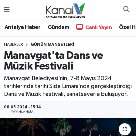
Ana Haber
Nöbetçi Eczaneler
Antalya Haber
Gündem
Özel H
Canlı Yayın
Antalya Haber
Hava Durumu
HABERLER
GÜNÜN MANŞETLERI
Manavgat'ta Dans ve
Dünya
Trafik Durumu
Müzik Festivali
Eğitim
Süper Lig Puan Durumu ve Fikstür
Manavgat Belediyesi’nin, 7-8 Mayıs 2024
Ekonomi
Tüm Manşetler
tarihlerinde tarihi Side Limanı’nda gerçekleştirdiği
Dans ve Müzik Festivali, sanatseverle buluşuyor.
Gündem
Son Dakika Haberleri
08.05.2024 - 15:14
YAYINLANMA
Günün Manşetleri
Haber Arşivi
Haber Kuşakları