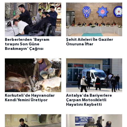
Berberlerden 'Bayram
Şehit Aileleri İle Gaziler
tıraşını Son Güne
Onuruna İftar
Bırakmayın' Çağrısı
Korkuteli'de Hayvancılar
Antalya'da Bariyerlere
Kendi Yemini Üretiyor
Çarpan Motosikletli
Hayatını Kaybetti