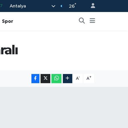
°
Antalya
87
26
18
Spor
32
38
ralı
59
14
-
+
A
A