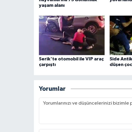
yaşam alanı
Serik'te otomobil ile VIP araç
Side Anti
çarpıştı
düşen çoc
Yorumlar