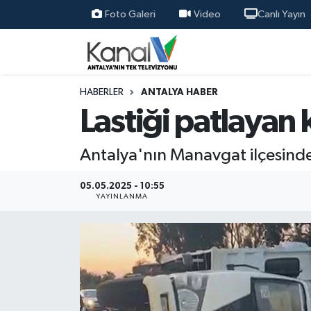
Foto Galeri
Video
Canlı Yayın
Ana Haber
Nöbetçi Eczaneler
Antalya Haber
Hava Durumu
HABERLER
ANTALYA HABER
Lastiği patlayan 
Dünya
Trafik Durumu
Antalya'nın Manavgat ilçesinde 
Eğitim
Süper Lig Puan Durumu ve Fikstür
05.05.2025 - 10:55
Ekonomi
Tüm Manşetler
YAYINLANMA
Gündem
Son Dakika Haberleri
Günün Manşetleri
Haber Arşivi
Haber Kuşakları