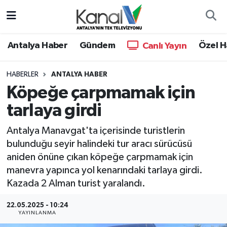
Ana Haber
Nöbetçi Eczaneler
Antalya Haber
Gündem
Özel H
Canlı Yayın
Antalya Haber
Hava Durumu
HABERLER
ANTALYA HABER
Köpeğe çarpmamak için
Dünya
Trafik Durumu
tarlaya girdi
Eğitim
Süper Lig Puan Durumu ve Fikstür
Antalya Manavgat'ta içerisinde turistlerin
Ekonomi
Tüm Manşetler
bulunduğu seyir halindeki tur aracı sürücüsü
aniden önüne çıkan köpeğe çarpmamak için
Gündem
Son Dakika Haberleri
manevra yapınca yol kenarındaki tarlaya girdi.
Kazada 2 Alman turist yaralandı.
Günün Manşetleri
Haber Arşivi
22.05.2025 - 10:24
YAYINLANMA
Haber Kuşakları