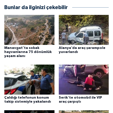
Bunlar da ilginizi çekebilir
Manavgat’ta sokak
Alanya’da araç şarampole
hayvanlarına 75 dönümlük
yuvarlandı
yaşam alanı
Çaldığı telefonun konum
Serik'te otomobil ile VIP
takip sistemiyle yakalandı
araç çarpıştı