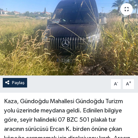
Haberler
KANALV Spor
Kültür Sanat
Magazin
Öğle Bülteni
Paylaş
-
+
A
A
Sağlık
Kaza, Gündoğdu Mahallesi Gündoğdu Turizm
Siyaset
yolu üzerinde meydana geldi. Edinilen bilgiye
göre, seyir halindeki 07 BZC 501 plakalı tur
Sosyal medya
aracının sürücüsü Ercan K. birden önüne çıkan
Spor