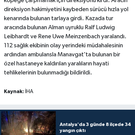
köpeğe çarpmamak için direksiyonu kırdı. Aracın
direksiyon hakimiyetini kaybeden sürücü hızla yol
Teknoloji
kenarında bulunan tarlaya girdi. Kazada tur
aracında bulunan Alman uyruklu Ralf Ludwig
Televizyon
Leibhardt ve Rene Uwe Meinzenbach yaralandı.
Turizm
112 sağlık ekibinin olay yerindeki müdahalesinin
ardından ambulansla Manavgat'ta bulunan bir
Yaşam
özel hastaneye kaldırılan yaralıların hayati
tehlikelerinin bulunmadığı bildirildi.
Kaynak:
İHA
Antalya'da 3 günde 8 ilçede 34
yangın çıktı