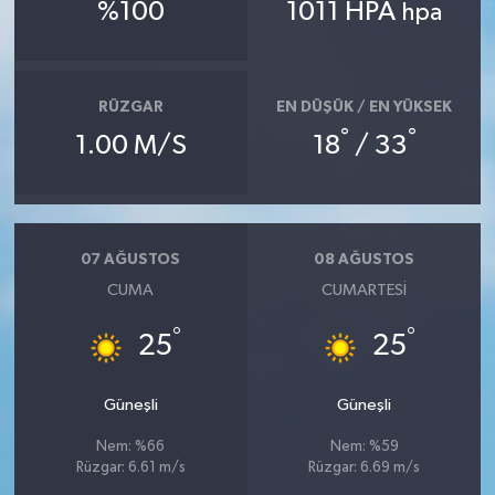
%100
1011 HPA
hpa
Teknoloji
Televizyon
RÜZGAR
EN DÜŞÜK / EN YÜKSEK
°
°
1.00 M/S
18
/ 33
Turizm
Yaşam
07 AĞUSTOS
08 AĞUSTOS
CUMA
CUMARTESI
°
°
25
25
Güneşli
Güneşli
Nem: %66
Nem: %59
Rüzgar: 6.61 m/s
Rüzgar: 6.69 m/s