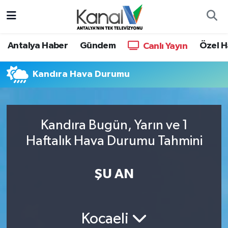
Ana Haber
Nöbetçi Eczaneler
Antalya Haber
Gündem
Özel H
Canlı Yayın
Antalya Haber
Hava Durumu
Kandıra Hava Durumu
Dünya
Trafik Durumu
Eğitim
Süper Lig Puan Durumu ve Fikstür
Kandıra Bugün, Yarın ve 1
Haftalık Hava Durumu Tahmini
Ekonomi
Tüm Manşetler
Gündem
Son Dakika Haberleri
ŞU AN
Günün Manşetleri
Haber Arşivi
Kocaeli
Haber Kuşakları