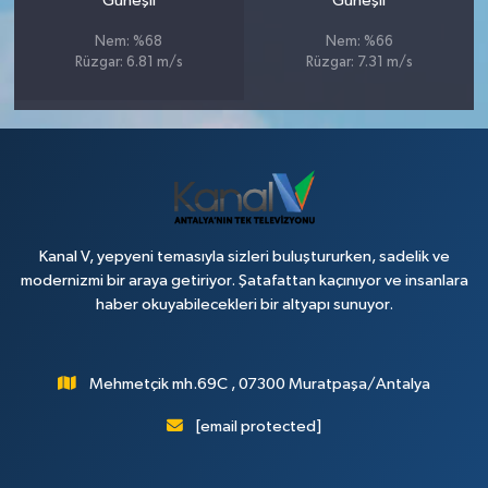
Güneşli
Güneşli
Nem: %68
Nem: %66
Rüzgar: 6.81 m/s
Rüzgar: 7.31 m/s
Kanal V, yepyeni temasıyla sizleri buluştururken, sadelik ve
modernizmi bir araya getiriyor. Şatafattan kaçınıyor ve insanlara
haber okuyabilecekleri bir altyapı sunuyor.
Mehmetçik mh.69C , 07300 Muratpaşa/Antalya
[email protected]