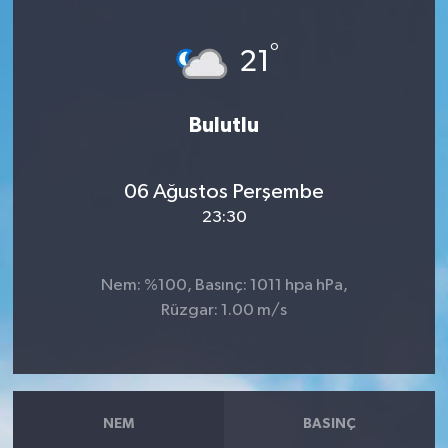
Haberler
°
21
KANALV Spor
Bulutlu
Kültür Sanat
Magazin
06 Ağustos Perşembe
23:30
Öğle Bülteni
Nem: %100, Basınç: 1011 hpa hPa,
Sağlık
Rüzgar: 1.00 m/s
Siyaset
Sosyal medya
NEM
BASINÇ
Spor